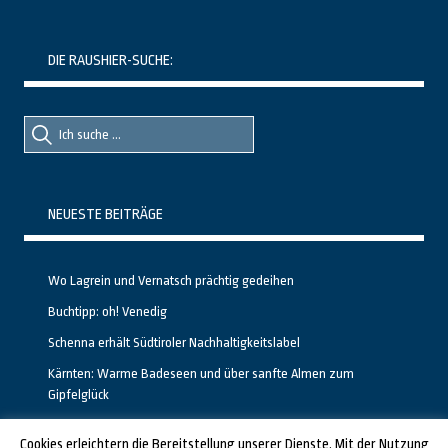
DIE RAUSHIER-SUCHE:
Suche
Suche
nach::
nach:
NEUESTE BEITRÄGE
Wo Lagrein und Vernatsch prächtig gedeihen
Buchtipp: oh! Venedig
Schenna erhält Südtiroler Nachhaltigkeitslabel
Kärnten: Warme Badeseen und über sanfte Almen zum
Gipfelglück
Calgary stellt neuen, kostenfreien Pass für Attraktionen vor
Cookies erleichtern die Bereitstellung unserer Dienste. Mit der Nutzung