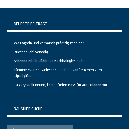
NEUESTE BEITRÄGE
Wo Lagrein und Vernatsch prächtig gedeihen
Buchtipp: oh! Venedig
Schenna erhält Südtiroler Nachhaltigkeitslabel
Kärnten: Warme Badeseen und über sanfte Almen zum
Gipfelglück
Calgary stellt neuen, kostenfreien Pass für Attraktionen vor
RAUSHIER SUCHE
Suche
Suche