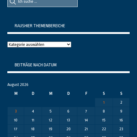
nach::
nach:
RAUSHIER THEMENBEREICHE
Raushier
Themenbereiche
BEITRÄGE NACH DATUM
August 2026
M
D
M
D
F
S
S
1
2
3
4
5
6
7
8
9
10
11
12
13
14
15
16
17
18
19
20
21
22
23