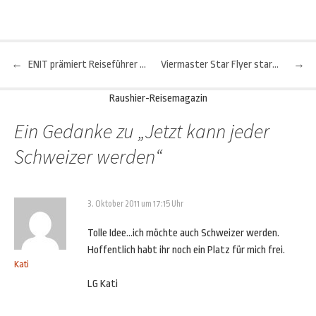
←
ENIT prämiert Reiseführer zu Italien
Viermaster Star Flyer startet 2012 ab Deutschland
→
Beitragsnavigation
Raushier-Reisemagazin
Ein Gedanke zu „
Jetzt kann jeder
Schweizer werden
“
3. Oktober 2011 um 17:15 Uhr
Tolle Idee…ich möchte auch Schweizer werden.
Hoffentlich habt ihr noch ein Platz für mich frei.
Kati
LG Kati