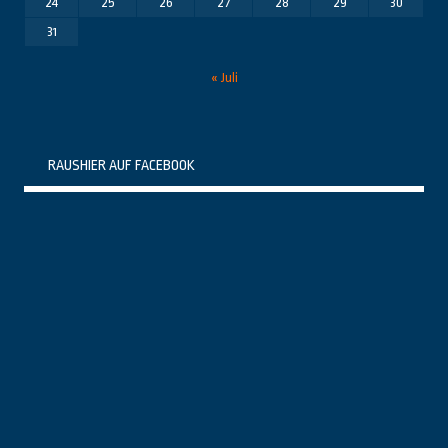
24
25
26
27
28
29
30
31
« Juli
RAUSHIER AUF FACEBOOK