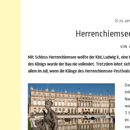
29. AP
Herrenchiemsee
VON
Mit Schloss Herrenchiemsee wollte der Kini, Ludwig II., ein
des Königs wurde der Bau nie vollendet. Trotzdem lohnt sic
allem im Juli, wenn die Klänge des Herrenchiemsee-Festival
Da
erk
Nac
wa
7. 
im
von