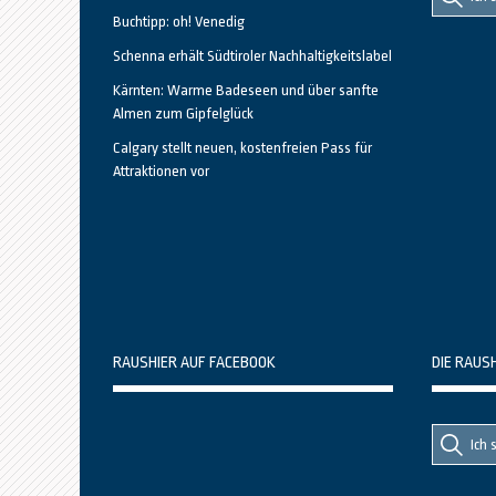
nach::
nach:
Buchtipp: oh! Venedig
Schenna erhält Südtiroler Nachhaltigkeitslabel
Kärnten: Warme Badeseen und über sanfte
Almen zum Gipfelglück
Calgary stellt neuen, kostenfreien Pass für
Attraktionen vor
RAUSHIER AUF FACEBOOK
DIE RAUS
Suche
Suche
nach::
nach: