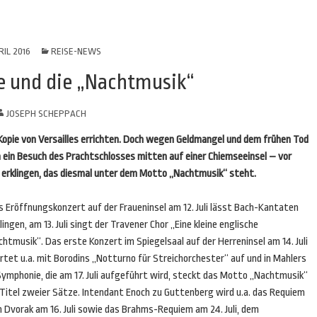
RIL 2016
REISE-NEWS
 und die „Nachtmusik“
JOSEPH SCHEPPACH
e Kopie von Versailles errichten. Doch wegen Geldmangel und dem frühen Tod
h ein Besuch des Prachtschlosses mitten auf einer Chiemseeinsel – vor
s erklingen, das diesmal unter dem Motto „Nachtmusik“ steht.
s Eröffnungskonzert auf der Fraueninsel am 12. Juli lässt Bach-Kantaten
lingen, am 13. Juli singt der Travener Chor „Eine kleine englische
htmusik“. Das erste Konzert im Spiegelsaal auf der Herreninsel am 14. Juli
rtet u.a. mit Borodins „Notturno für Streichorchester“ auf und in Mahlers
Symphonie, die am 17. Juli aufgeführt wird, steckt das Motto „Nachtmusik“
 Titel zweier Sätze. Intendant Enoch zu Guttenberg wird u.a. das Requiem
 Dvorak am 16. Juli sowie das Brahms-Requiem am 24. Juli, dem