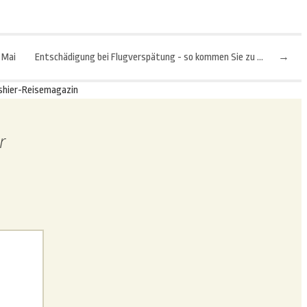
 Mai
Entschädigung bei Flugverspätung - so kommen Sie zu Ihrem Recht!
→
shier-Reisemagazin
r