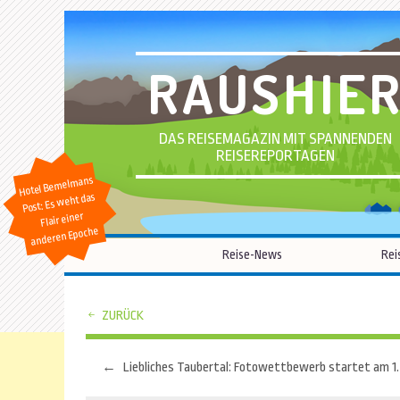
RAUSHIE
DAS REISEMAGAZIN MIT SPANNENDEN
REISEREPORTAGEN
Hotel Bemelmans
Post: Es weht das
Flair einer
anderen Epoche
Reise-News
Rei
ZURÜCK
←
Liebliches Taubertal: Fotowettbewerb startet am 1.
Beitragsnavigation