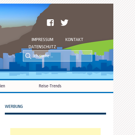
facebook
twitter
IMPRESSUM
KONTAKT
DATENSCHUTZ
Suche
Suche
nach::
nach:
ien
Reise-Trends
WERBUNG