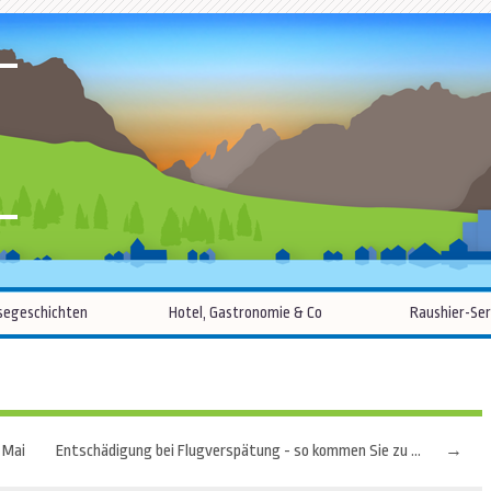
R
Zum
segeschichten
Hotel, Gastronomie & Co
Raushier-Ser
Inhalt
springen
 Mai
Entschädigung bei Flugverspätung - so kommen Sie zu Ihrem Recht!
→