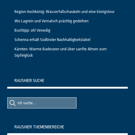
Region Hochkönig: Wasserfallschaukeln und eine Königstour
Wo Lagrein und Vernatsch prächtig gedeihen
Buchtipp: oh! Venedig
Schenna erhält Südtiroler Nachhaltigkeitslabel
Kärnten: Warme Badeseen und über sanfte Almen zum
Gipfelglück
RAUSHIER SUCHE
Suche
Suche
nach::
nach:
RAUSHIER THEMENBEREICHE