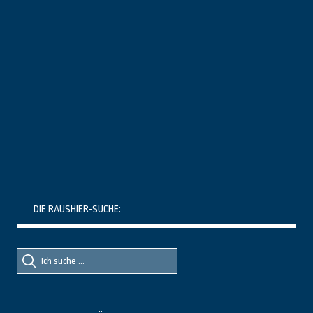
DIE RAUSHIER-SUCHE:
Suche
Suche
nach::
nach: