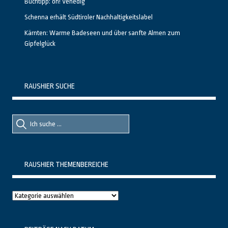
Buchtipp: oh! Venedig
Schenna erhält Südtiroler Nachhaltigkeitslabel
Kärnten: Warme Badeseen und über sanfte Almen zum
Gipfelglück
RAUSHIER SUCHE
Suche
Suche
nach::
nach:
RAUSHIER THEMENBEREICHE
Raushier
Themenbereiche