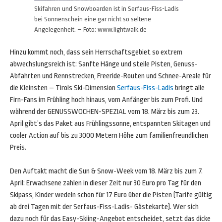
Skifahren und Snowboarden ist in Serfaus-Fiss-Ladis
bei Sonnenschein eine gar nicht so seltene
Angelegenheit. – Foto: www.lightwalk.de
Hinzu kommt noch, dass sein Herrschaftsgebiet so extrem
abwechslungsreich ist: Sanfte Hänge und steile Pisten, Genuss-
Abfahrten und Rennstrecken, Freeride-Routen und Schnee-Areale für
die Kleinsten – Tirols Ski-Dimension
Serfaus-Fiss-Ladis
bringt alle
Firn-Fans im Frühling hoch hinaus, vom Anfänger bis zum Profi. Und
während der GENUSSWOCHEN-SPEZIAL vom 18. März bis zum 23.
April gibt’s das Paket aus Frühlingssonne, entspannten Skitagen und
cooler Action auf bis zu 3000 Metern Höhe zum familienfreundlichen
Preis.
Den Auftakt macht die Sun & Snow-Week vom 18. März bis zum 7.
April: Erwachsene zahlen in dieser Zeit nur 30 Euro pro Tag für den
Skipass, Kinder wedeln schon für 17 Euro über die Pisten (Tarife gültig
ab drei Tagen mit der Serfaus-Fiss-Ladis- Gästekarte). Wer sich
dazu noch für das Easy-Skiing-Angebot entscheidet, setzt das dicke