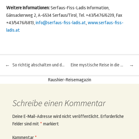
Weitere Informationen:
Serfaus-Fiss-Ladis Information,
Gänsackerweg 2, A-6534 Serfaus/Tirol, Tel. +43/5476/6239, Fax
+43/5476/6813,
info@serfaus-fiss-ladis.at
,
www.serfaus-fiss-
ladis.at
←
So richtig abschalten und dem Alltag den Rücken kehren
Eine mystische Reise in die Katakomben von Paris
→
Beitragsnavigation
Raushier-Reisemagazin
Schreibe einen Kommentar
Deine E-Mail-Adresse wird nicht veröffentlicht.
Erforderliche
Felder sind mit
*
markiert
Kommentar
*