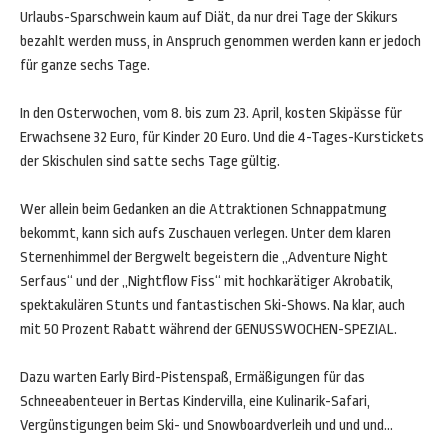
Urlaubs-Sparschwein kaum auf Diät, da nur drei Tage der Skikurs
bezahlt werden muss, in Anspruch genommen werden kann er jedoch
für ganze sechs Tage.
In den Osterwochen, vom 8. bis zum 23. April, kosten Skipässe für
Erwachsene 32 Euro, für Kinder 20 Euro. Und die 4-Tages-Kurstickets
der Skischulen sind satte sechs Tage gültig.
Wer allein beim Gedanken an die Attraktionen Schnappatmung
bekommt, kann sich aufs Zuschauen verlegen. Unter dem klaren
Sternenhimmel der Bergwelt begeistern die „Adventure Night
Serfaus“ und der „Nightflow Fiss“ mit hochkarätiger Akrobatik,
spektakulären Stunts und fantastischen Ski-Shows. Na klar, auch
mit 50 Prozent Rabatt während der GENUSSWOCHEN-SPEZIAL.
Dazu warten Early Bird-Pistenspaß, Ermäßigungen für das
Schneeabenteuer in Bertas Kindervilla, eine Kulinarik-Safari,
Vergünstigungen beim Ski- und Snowboardverleih und und und…