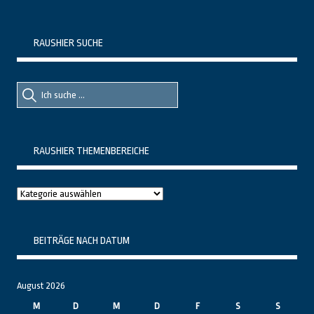
RAUSHIER SUCHE
Suche
Suche
nach::
nach:
RAUSHIER THEMENBEREICHE
Raushier
Themenbereiche
BEITRÄGE NACH DATUM
August 2026
M
D
M
D
F
S
S