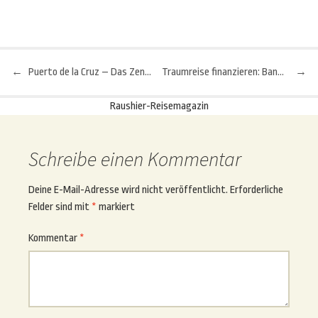
←
Puerto de la Cruz – Das Zentrum im grünen Norden von Teneriffa
Traumreise finanzieren: Bank oder Reiseveranstalter?
→
Beitragsnavigation
Raushier-Reisemagazin
Schreibe einen Kommentar
Deine E-Mail-Adresse wird nicht veröffentlicht.
Erforderliche
Felder sind mit
*
markiert
Kommentar
*