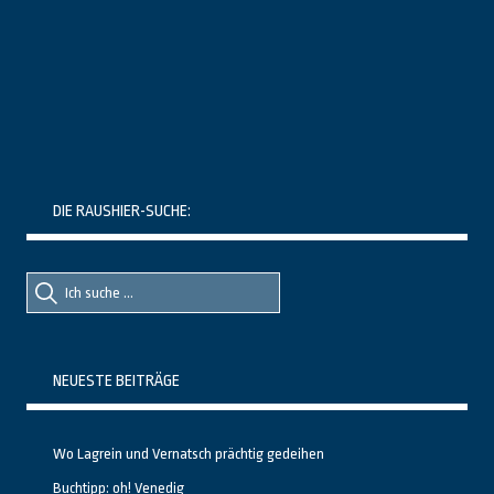
DIE RAUSHIER-SUCHE:
Suche
Suche
nach::
nach:
NEUESTE BEITRÄGE
Wo Lagrein und Vernatsch prächtig gedeihen
Buchtipp: oh! Venedig