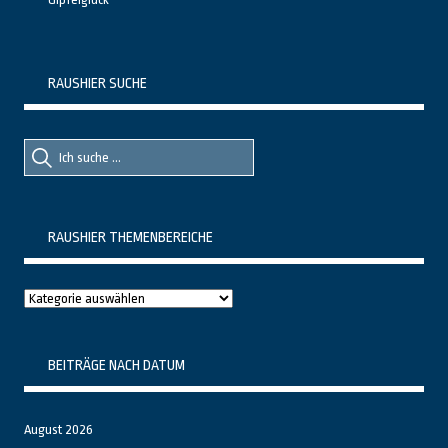
RAUSHIER SUCHE
Suche
Suche
nach::
nach:
RAUSHIER THEMENBEREICHE
Raushier
Themenbereiche
BEITRÄGE NACH DATUM
August 2026