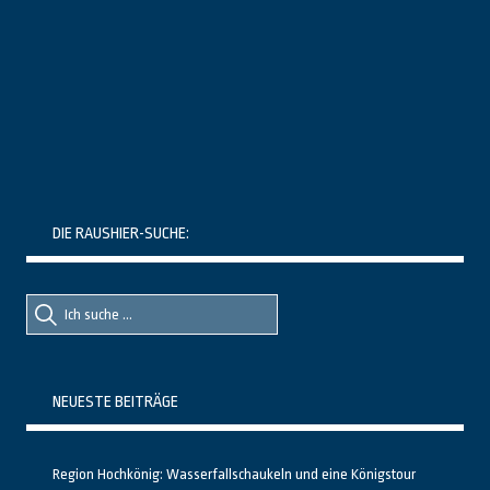
DIE RAUSHIER-SUCHE:
Suche
Suche
nach::
nach:
NEUESTE BEITRÄGE
Region Hochkönig: Wasserfallschaukeln und eine Königstour