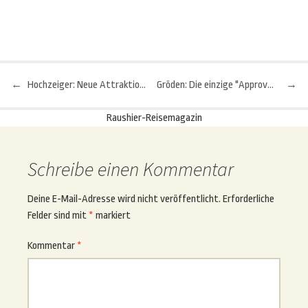
←
Hochzeiger: Neue Attraktionen im „ZirbenPark“ am Hochzeiger
Gröden: Die einzige "Approved Bike Area" Südtirols
→
Beitragsnavigation
Raushier-Reisemagazin
Schreibe einen Kommentar
Deine E-Mail-Adresse wird nicht veröffentlicht.
Erforderliche
Felder sind mit
*
markiert
Kommentar
*