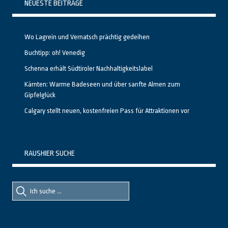
NEUESTE BEITRÄGE
Wo Lagrein und Vernatsch prächtig gedeihen
Buchtipp: oh! Venedig
Schenna erhält Südtiroler Nachhaltigkeitslabel
Kärnten: Warme Badeseen und über sanfte Almen zum
Gipfelglück
Calgary stellt neuen, kostenfreien Pass für Attraktionen vor
RAUSHIER SUCHE
Suche
Suche
nach::
nach: