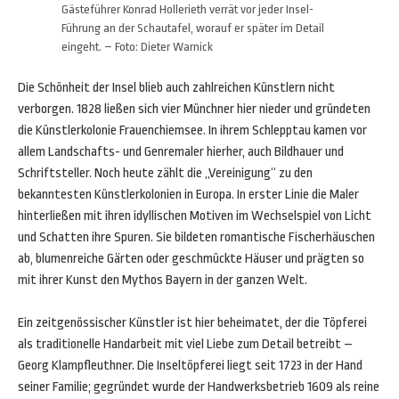
Gästeführer Konrad Hollerieth verrät vor jeder Insel-
Führung an der Schautafel, worauf er später im Detail
eingeht. – Foto: Dieter Warnick
Die Schönheit der Insel blieb auch zahlreichen Künstlern nicht
verborgen. 1828 ließen sich vier Münchner hier nieder und gründeten
die Künstlerkolonie Frauenchiemsee. In ihrem Schlepptau kamen vor
allem Landschafts- und Genremaler hierher, auch Bildhauer und
Schriftsteller. Noch heute zählt die „Vereinigung“ zu den
bekanntesten Künstlerkolonien in Europa. In erster Linie die Maler
hinterließen mit ihren idyllischen Motiven im Wechselspiel von Licht
und Schatten ihre Spuren. Sie bildeten romantische Fischerhäuschen
ab, blumenreiche Gärten oder geschmückte Häuser und prägten so
mit ihrer Kunst den Mythos Bayern in der ganzen Welt.
Ein zeitgenössischer Künstler ist hier beheimatet, der die Töpferei
als traditionelle Handarbeit mit viel Liebe zum Detail betreibt –
Georg Klampfleuthner. Die Inseltöpferei liegt seit 1723 in der Hand
seiner Familie; gegründet wurde der Handwerksbetrieb 1609 als reine