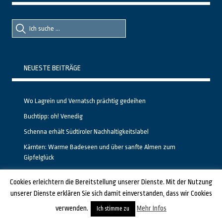
Suche
Suche
nach::
nach:
NEUESTE BEITRÄGE
Wo Lagrein und Vernatsch prächtig gedeihen
Buchtipp: oh! Venedig
Schenna erhält Südtiroler Nachhaltigkeitslabel
Kärnten: Warme Badeseen und über sanfte Almen zum
Gipfelglück
Calgary stellt neuen, kostenfreien Pass für Attraktionen vor
Cookies erleichtern die Bereitstellung unserer Dienste. Mit der Nutzung
unserer Dienste erklären Sie sich damit einverstanden, dass wir Cookies
GESTALTET UND PROGRAMMIERT VON ALBERTO & FRANZ BEI
LUCID.BERLIN
verwenden.
Mehr Infos
Ich stimme zu