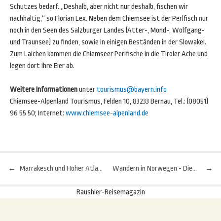
Schutzes bedarf. „Deshalb, aber nicht nur deshalb, fischen wir
nachhaltig,“ so Florian Lex. Neben dem Chiemsee ist der Perlfisch nur
noch in den Seen des Salzburger Landes (Atter-, Mond-, Wolfgang-
und Traunsee) zu finden, sowie in einigen Beständen in der Slowakei.
Zum Laichen kommen die Chiemseer Perlfische in die Tiroler Ache und
legen dort ihre Eier ab.
Weitere Informationen
unter
tourismus@bayern.info
Chiemsee-Alpenland Tourismus, Felden 10, 83233 Bernau, Tel.: (08051)
96 55 50; Internet:
www.chiemsee-alpenland.de
←
Marrakesch und Hoher Atlas: Alte Berberkultur und junge Sozialprojekte
Wandern in Norwegen - Die fünf schönsten Orte
→
Beitragsnavigation
Raushier-Reisemagazin