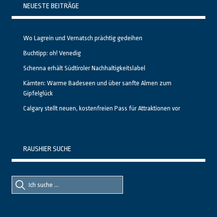
NEUESTE BEITRÄGE
Wo Lagrein und Vernatsch prächtig gedeihen
Buchtipp: oh! Venedig
Schenna erhält Südtiroler Nachhaltigkeitslabel
Kärnten: Warme Badeseen und über sanfte Almen zum
Gipfelglück
Calgary stellt neuen, kostenfreien Pass für Attraktionen vor
RAUSHIER SUCHE
Suche
Suche
nach::
nach: