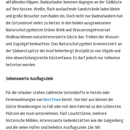
abfallenden Klippen. Badeurlauber kommen dagegen an der Südküste
auf ihre Kosten. Weiße, flach auslaufende Sandstrände laden kleine
und große Besucher zum Baden ein. Doch nicht nur Badeurlaubern hat
die Ostseeinsel vieles zu bieten. In den beiden ausgewiesenen
Naturschutzgebieten Grüner Brink und Wasservogelreservat
Wallnau können naturinteressierte Gäste das Treiben der Wasser-
und Zugvögel beobachten. Das Naturschutzgebiet Krummsteert an
der Südwestspitze der Insel beherbergt Brutplätze von Vögeln und
eine abwechslungsreiche Küstenfauna. Es darf jedoch nur teilweise
betreten werden.
Sehenswerte Ausflugsziele
Für die Urlauber stehen zahlreiche Unterkünfte in Hotels oder
Ferienwohnungen von
Bestfewo
bereit. Von hier aus können die
Gäste Wanderungen zu Fuß oder mit dem Fahrrad zu den schönsten
Plätzen der Insel unternehmen. Fünf Leuchttürme, mehrere
historische Mühlen, interessante Gedenkstätten wie der Galgenberg
und die vielen Häfen sind beliebte Ausflugsziele. Die 185