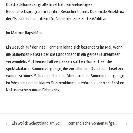
Quadratkilometer große Insel hält ein vielseitiges
Gesundheitsprogramm für ihre Besucher bereit. Das milde Reizklima
der Ostsee ist vor allem für Allergiker eine echte Wohltat.
Im Mai zur Rapsblüte
Ein Besuch auf der Insel Fehmarn lohnt sich besonders im Mai, wenn
die blühenden Rapsfelder die Landschaft in ein gelbes Blütenmeer
verwandeln. Auf keinen Fall verpassen sollten Romantiker die
spektakulären Sonnenaufgänge, die vor allem im Osten der Insel ein
wunderschönes Schauspiel bieten. Aber auch die Sonnenuntergänge
im Westen und die klaren Sternenhimmel gehören zu den schönsten
Naturerscheinungen Fehmarns.
←
Ein Stück Schottland am Schliersee...
Romantische Sonnenaufgangsfahrten im Pitztal
→
Beitragsnavigation