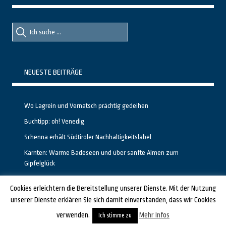
Suche
Suche
nach::
nach:
NEUESTE BEITRÄGE
Wo Lagrein und Vernatsch prächtig gedeihen
Buchtipp: oh! Venedig
Schenna erhält Südtiroler Nachhaltigkeitslabel
Kärnten: Warme Badeseen und über sanfte Almen zum
Gipfelglück
Calgary stellt neuen, kostenfreien Pass für Attraktionen vor
Cookies erleichtern die Bereitstellung unserer Dienste. Mit der Nutzung
unserer Dienste erklären Sie sich damit einverstanden, dass wir Cookies
GESTALTET UND PROGRAMMIERT VON ALBERTO & FRANZ BEI
LUCID.BERLIN
verwenden.
Mehr Infos
Ich stimme zu