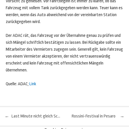
Vorsicht zu genießen. Vor Fahrtbeginn ist immer zu klären, ob das
Fahrzeug mit vollem Tank zurückgegeben werden kann. Teuer kann es
werden, wenn das Auto abweichend von der vereinbarten Station
zurückgegeben wird.
Der ADAC rät, das Fahrzeug vor der Übernahme genau zu prüfen und
sich Mängel schriftlich bestätigen zu lassen. Bei Rückgabe sollte ein
Mitarbeiter des Vermieters zugegen sein. Generell gilt, kein Fahrzeug
von einem Vermieter akzeptieren, der nicht vertrauenswürdig
erscheint und kein Fahrzeug mit offensichtlichen Mängeln
übernehmen.
Quelle: ADAC;
Link
←
Last Minute nicht gleich Schnäppchen
Rossini-Festival in Pesaro
→
Beitragsnavigation