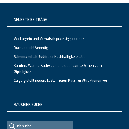
NEUESTE BEITRÄGE
Wo Lagrein und Vernatsch prächtig gedeihen
Buchtipp: oh! Venedig
Schenna erhält Südtiroler Nachhaltigkeitslabel
Kärnten: Warme Badeseen und über sanfte Almen zum
Gipfelglück
Calgary stellt neuen, kostenfreien Pass für Attraktionen vor
RAUSHIER SUCHE
Suche
Suche
nach::
nach: