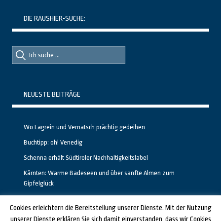
DIE RAUSHIER-SUCHE:
Suche
Suche
nach::
nach:
NEUESTE BEITRÄGE
Wo Lagrein und Vernatsch prächtig gedeihen
Buchtipp: oh! Venedig
Schenna erhält Südtiroler Nachhaltigkeitslabel
Kärnten: Warme Badeseen und über sanfte Almen zum
Gipfelglück
Calgary stellt neuen, kostenfreien Pass für Attraktionen vor
Cookies erleichtern die Bereitstellung unserer Dienste. Mit der Nutzung
unserer Dienste erklären Sie sich damit einverstanden, dass wir Cookies