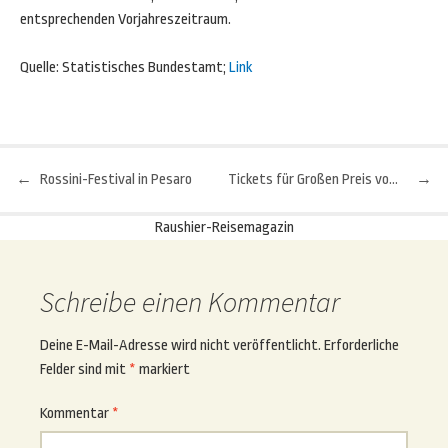
entsprechenden Vorjahreszeitraum.
Quelle: Statistisches Bundestamt;
Link
←
Rossini-Festival in Pesaro
Tickets für Großen Preis von Ungarn zu gewinnen
→
Beitragsnavigation
Raushier-Reisemagazin
Schreibe einen Kommentar
Deine E-Mail-Adresse wird nicht veröffentlicht.
Erforderliche
Felder sind mit
*
markiert
Kommentar
*