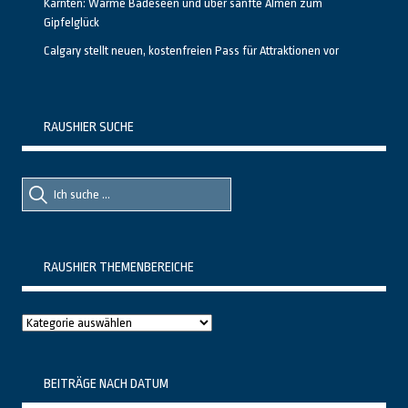
Kärnten: Warme Badeseen und über sanfte Almen zum
Gipfelglück
Calgary stellt neuen, kostenfreien Pass für Attraktionen vor
RAUSHIER SUCHE
Suche
Suche
nach::
nach:
RAUSHIER THEMENBEREICHE
Raushier
Themenbereiche
BEITRÄGE NACH DATUM