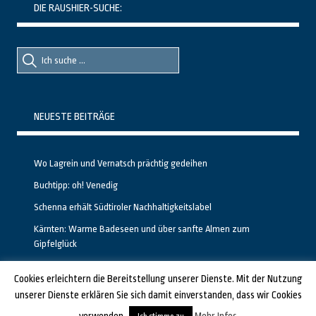
DIE RAUSHIER-SUCHE:
Suche
Suche
nach::
nach:
NEUESTE BEITRÄGE
Wo Lagrein und Vernatsch prächtig gedeihen
Buchtipp: oh! Venedig
Schenna erhält Südtiroler Nachhaltigkeitslabel
Kärnten: Warme Badeseen und über sanfte Almen zum
Gipfelglück
Calgary stellt neuen, kostenfreien Pass für Attraktionen vor
Cookies erleichtern die Bereitstellung unserer Dienste. Mit der Nutzung
unserer Dienste erklären Sie sich damit einverstanden, dass wir Cookies
GESTALTET UND PROGRAMMIERT VON ALBERTO & FRANZ BEI
LUCID.BERLIN