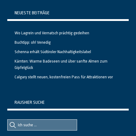
NEUESTE BEITRÄGE
Wo Lagrein und Vernatsch prächtig gedeihen
Buchtipp: oh! Venedig
Schenna erhält Südtiroler Nachhaltigkeitslabel
Kärnten: Warme Badeseen und über sanfte Almen zum
Gipfelglück
Calgary stellt neuen, kostenfreien Pass für Attraktionen vor
RAUSHIER SUCHE
Suche
Suche
nach::
nach: