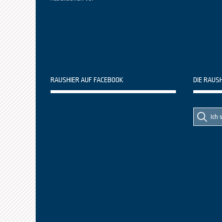
RAUSHIER AUF FACEBOOK
DIE RAUS
Suche
Suche
nach::
nach: