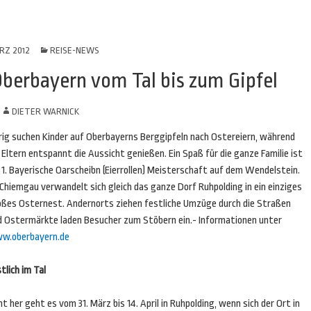
RZ 2012
REISE-NEWS
Oberbayern vom Tal bis zum Gipfel
N
DIETER WARNICK
frig suchen Kinder auf Oberbayerns Berggipfeln nach Ostereiern, während
 Eltern entspannt die Aussicht genießen. Ein Spaß für die ganze Familie ist
 1. Bayerische Oarscheibn (Eierrollen) Meisterschaft auf dem Wendelstein.
Chiemgau verwandelt sich gleich das ganze Dorf Ruhpolding in ein einziges
oßes Osternest. Andernorts ziehen festliche Umzüge durch die Straßen
d Ostermärkte laden Besucher zum Stöbern ein.- Informationen unter
w.oberbayern.de
tlich im Tal
t her geht es vom 31. März bis 14. April in Ruhpolding, wenn sich der Ort in