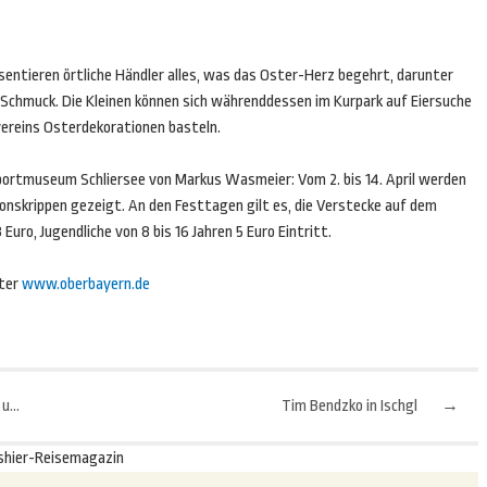
sentieren örtliche Händler alles, was das Oster-Herz begehrt, darunter
nd Schmuck. Die Kleinen können sich währenddessen im Kurpark auf Eiersuche
ereins Osterdekorationen basteln.
ortmuseum Schliersee von Markus Wasmeier: Vom 2. bis 14. April werden
onskrippen gezeigt. An den Festtagen gilt es, die Verstecke auf dem
ro, Jugendliche von 8 bis 16 Jahren 5 Euro Eintritt.
nter
www.oberbayern.de
Sicherheit beim Reisen mit Reiseversicherungspaket und MasterCard
Tim Bendzko in Ischgl
→
shier-Reisemagazin