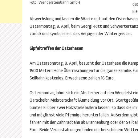
Foto: Wendelsteinbahn GmbH
da
Ei
Abwechslung und lassen die Wartezeit auf den Osterhasen 
Ostermontag, 9. April, beim Georgi-Ritt und Schwertertanz i
zurück und symbolisiert das Verjagen der Wintergeister.
Gipfeltreffen der Osterhasen
Am Ostersonntag, 8. April, besucht der Osterhase die Kamp
1500 Metern Höhe Überraschungen für die ganze Familie. Für 
Seilbahn kostenlos, Erwachsene zahlen 16 Euro.
Ostermontag lohnt sich ein Abstecher auf den Wendelstein: 
Oarscheibn Meisterschaft (Anmeldung vor Ort, Startgebühr 
buntes Ei über zwei Holzstiele kullern lassen, so dass die i
und möglichst viele Pfennige herunterfallen. Außerdem gibt
fahren mit der Zahnradbahn ab Brannenburg oder der Seilba
Euro. Beide Veranstaltungen finden nur bei schönem Wetter