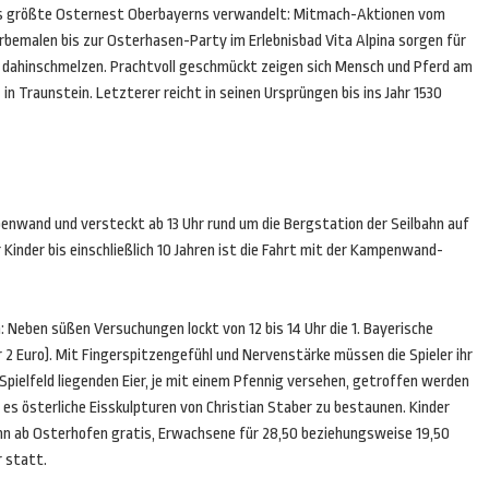
s größte Osternest Oberbayerns verwandelt: Mitmach-Aktionen vom
erbemalen bis zur Osterhasen-Party im Erlebnisbad Vita Alpina sorgen für
dahinschmelzen. Prachtvoll geschmückt zeigen sich Mensch und Pferd am
n Traunstein. Letzterer reicht in seinen Ursprüngen bis ins Jahr 1530
enwand und versteckt ab 13 Uhr rund um die Bergstation der Seilbahn auf
Kinder bis einschließlich 10 Jahren ist die Fahrt mit der Kampenwand-
Neben süßen Versuchungen lockt von 12 bis 14 Uhr die 1. Bayerische
2 Euro). Mit Fingerspitzengefühl und Nervenstärke müssen die Spieler ihr
m Spielfeld liegenden Eier, je mit einem Pfennig versehen, getroffen werden
 es österliche Eisskulpturen von Christian Staber zu bestaunen. Kinder
hn ab Osterhofen gratis, Erwachsene für 28,50 beziehungsweise 19,50
 statt.