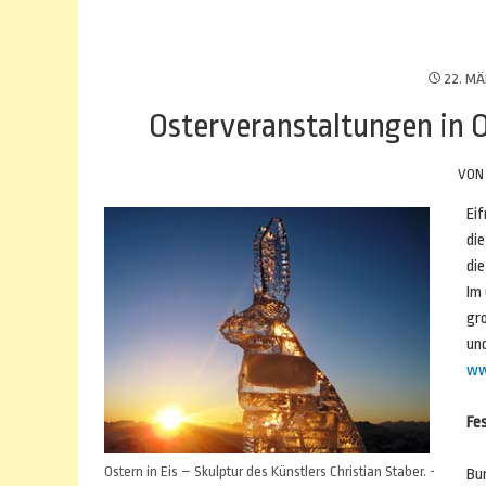
22. MÄ
Osterveranstaltungen in 
VO
Ei
die
die
Im 
gr
un
ww
Fes
Ostern in Eis – Skulptur des Künstlers Christian Staber. -
Bun