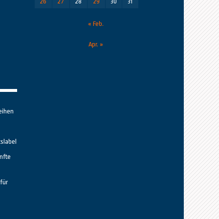
26
27
28
29
30
31
« Feb.
Apr. »
eihen
tslabel
nfte
für