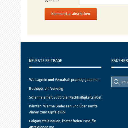
Website
NEUESTE BEITRÄGE
RAUSHIER
Suche
Suche
Wo Lagrein und Vernatsch prächtig gedeihen
nach::
nach:
Buchtipp: oh! Venedig
Schenna erhält Südtiroler Nachhaltigkeitslabel
Kärnten: Warme Badeseen und über sanfte
Almen zum Gipfelglück
Calgary stellt neuen, kostenfreien Pass für
Attraktionen vor