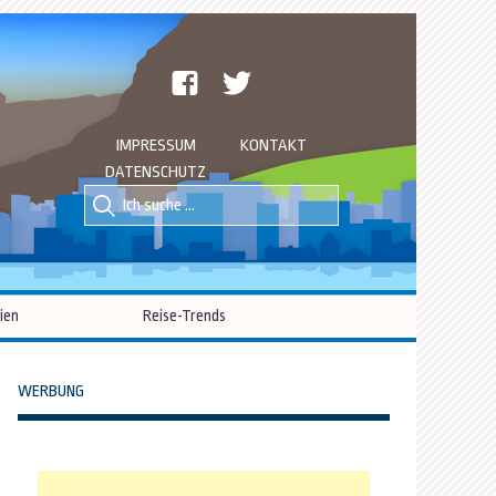
facebook
twitter
IMPRESSUM
KONTAKT
DATENSCHUTZ
Suche
Suche
nach::
nach:
ien
Reise-Trends
WERBUNG