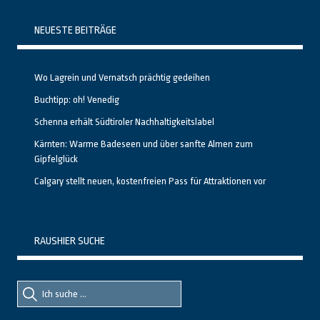
NEUESTE BEITRÄGE
Wo Lagrein und Vernatsch prächtig gedeihen
Buchtipp: oh! Venedig
Schenna erhält Südtiroler Nachhaltigkeitslabel
Kärnten: Warme Badeseen und über sanfte Almen zum
Gipfelglück
Calgary stellt neuen, kostenfreien Pass für Attraktionen vor
RAUSHIER SUCHE
Suche
Suche
nach::
nach: