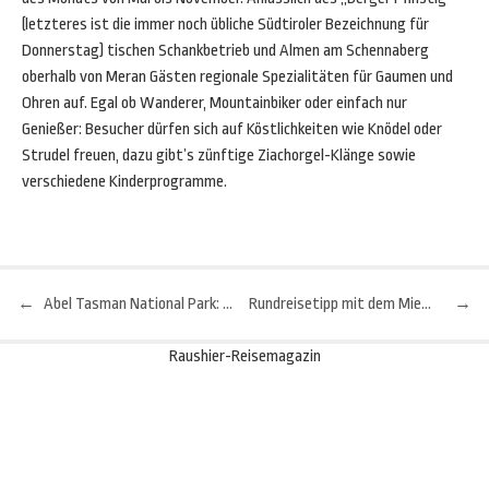
(letzteres ist die immer noch übliche Südtiroler Bezeichnung für
Donnerstag) tischen Schankbetrieb und Almen am Schennaberg
oberhalb von Meran Gästen regionale Spezialitäten für Gaumen und
Ohren auf. Egal ob Wanderer, Mountainbiker oder einfach nur
Genießer: Besucher dürfen sich auf Köstlichkeiten wie Knödel oder
Strudel freuen, dazu gibt’s zünftige Ziachorgel-Klänge sowie
verschiedene Kinderprogramme.
←
Abel Tasman National Park: Karibik-Flair in Neuseeland
Rundreisetipp mit dem Mietwagen: New York und Kanadas Osten
→
Beitragsnavigation
Raushier-Reisemagazin