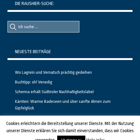
DIE RAUSHIER-SUCHE:
Suche
Suche
nach::
nach:
NEUESTE BEITRÄGE
Wo Lagrein und Vernatsch prächtig gedeihen
Buchtipp: oh! Venedig
Schenna erhält Südtiroler Nachhaltigkeitslabel
Kärnten: Warme Badeseen und über sanfte Almen zum
Gipfelglück
Calgary stellt neuen, kostenfreien Pass für Attraktionen vor
Cookies erleichtern die Bereitstellung unserer Dienste. Mit der Nutzung
unserer Dienste erklären Sie sich damit einverstanden, dass wir Cookies
GESTALTET UND PROGRAMMIERT VON ALBERTO & FRANZ BEI
LUCID.BERLIN