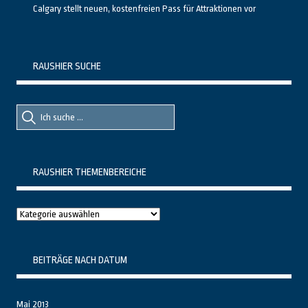
Calgary stellt neuen, kostenfreien Pass für Attraktionen vor
RAUSHIER SUCHE
Suche
Suche
nach::
nach:
RAUSHIER THEMENBEREICHE
Raushier
Themenbereiche
BEITRÄGE NACH DATUM
Mai 2013