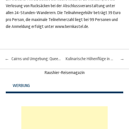
Verlosung von Rucksäcken bei der Abschlussveranstaltung unter
allen 24-Stunden-Wanderern. Die Teilnahmegebühr beträgt 39 Euro
pro Person, die maximale Teilnehmerzahl liegt bei 99 Personen und
die Anmeldung erfolgt unter www.bernkastel.de.
←
Cairns und Umgebung: Queenslands heimliche Hauptstadt
Kulinarische Höhenflüge in Alta Badia
→
Beitragsnavigation
Raushier-Reisemagazin
WERBUNG