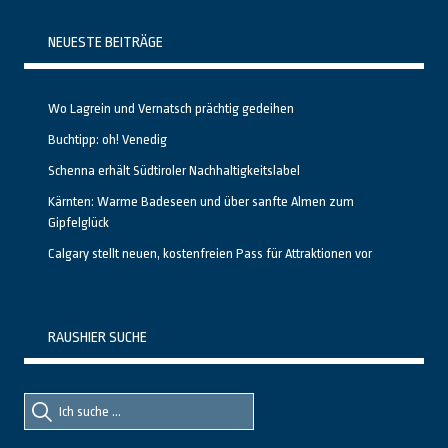
NEUESTE BEITRÄGE
Wo Lagrein und Vernatsch prächtig gedeihen
Buchtipp: oh! Venedig
Schenna erhält Südtiroler Nachhaltigkeitslabel
Kärnten: Warme Badeseen und über sanfte Almen zum
Gipfelglück
Calgary stellt neuen, kostenfreien Pass für Attraktionen vor
RAUSHIER SUCHE
Suche
Suche
nach::
nach: