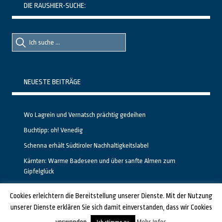
DIE RAUSHIER-SUCHE:
Suche
Suche
nach::
nach:
NEUESTE BEITRÄGE
Wo Lagrein und Vernatsch prächtig gedeihen
Buchtipp: oh! Venedig
Schenna erhält Südtiroler Nachhaltigkeitslabel
Kärnten: Warme Badeseen und über sanfte Almen zum
Gipfelglück
Calgary stellt neuen, kostenfreien Pass für Attraktionen vor
Cookies erleichtern die Bereitstellung unserer Dienste. Mit der Nutzung
unserer Dienste erklären Sie sich damit einverstanden, dass wir Cookies
GESTALTET UND PROGRAMMIERT VON ALBERTO & FRANZ BEI
LUCID.BERLIN