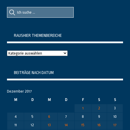
Suche
Suche
nach::
nach:
RAUSHIER THEMENBEREICHE
Raushier
Themenbereiche
BEITRÄGE NACH DATUM
Dezember 2017
M
D
M
D
F
S
S
1
2
3
4
5
6
7
8
9
10
11
12
13
14
15
16
17