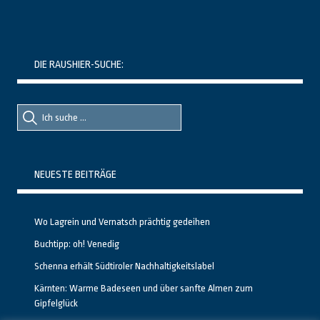
DIE RAUSHIER-SUCHE:
Suche
Suche
nach::
nach:
NEUESTE BEITRÄGE
Wo Lagrein und Vernatsch prächtig gedeihen
Buchtipp: oh! Venedig
Schenna erhält Südtiroler Nachhaltigkeitslabel
Kärnten: Warme Badeseen und über sanfte Almen zum
Gipfelglück