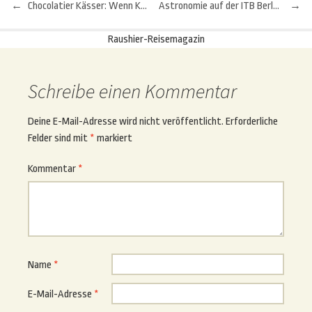
←
Chocolatier Kässer: Wenn Kakao auf Thunfisch trifft
Astronomie auf der ITB Berlin 2018
→
Beitragsnavigation
Raushier-Reisemagazin
Schreibe einen Kommentar
Deine E-Mail-Adresse wird nicht veröffentlicht.
Erforderliche
Felder sind mit
*
markiert
Kommentar
*
Name
*
E-Mail-Adresse
*