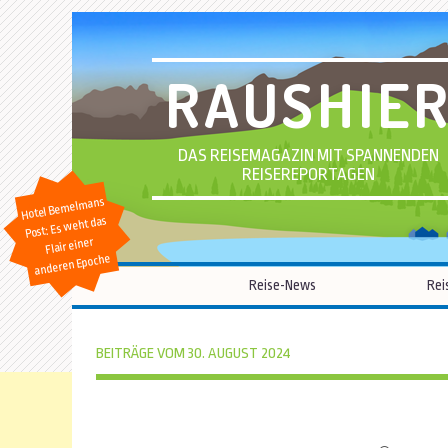
RAUSHIE
DAS REISEMAGAZIN MIT SPANNENDEN
REISEREPORTAGEN
Hotel Bemelmans
Post: Es weht das
Flair einer
anderen Epoche
Reise-News
Rei
BEITRÄGE VOM 30. AUGUST 2024