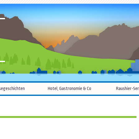
R
Zum
segeschichten
Hotel, Gastronomie & Co
Raushier-Ser
Inhalt
springen