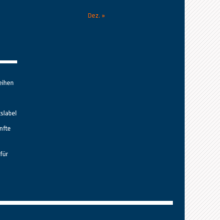
Dez. »
eihen
tslabel
nfte
für