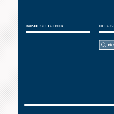
RAUSHIER AUF FACEBOOK
DIE RAUS
Suche
Suche
nach::
nach: