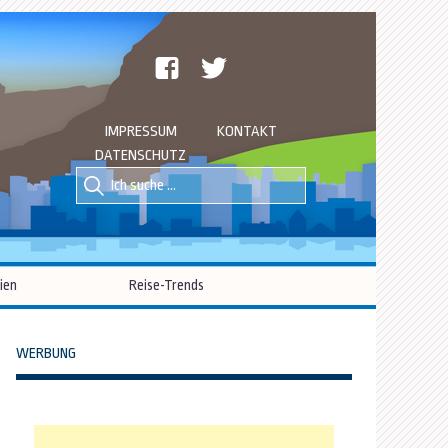
facebook
twitter
IMPRESSUM
KONTAKT
DATENSCHUTZ
Suche
Suche
nach::
nach:
ien
Reise-Trends
WERBUNG