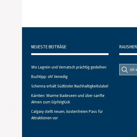
NEUESTE BEITRÄGE
RAUSHIER
Suche
Suche
Wo Lagrein und Vernatsch prächtig gedeihen
nach::
nach:
Buchtipp: oh! Venedig
Schenna erhält Südtiroler Nachhaltigkeitslabel
Kärnten: Warme Badeseen und über sanfte
Almen zum Gipfelglück
Calgary stellt neuen, kostenfreien Pass für
Attraktionen vor