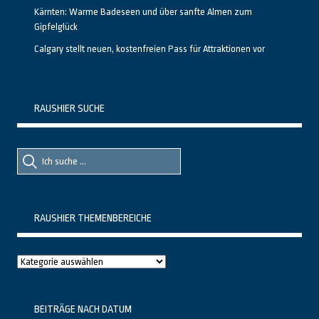
Kärnten: Warme Badeseen und über sanfte Almen zum
Gipfelglück
Calgary stellt neuen, kostenfreien Pass für Attraktionen vor
RAUSHIER SUCHE
Suche
Suche
nach::
nach:
RAUSHIER THEMENBEREICHE
Raushier
Themenbereiche
BEITRÄGE NACH DATUM