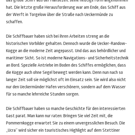
das große Schiff aus der Hansezeit seine heutige Form angenommen
hat. Die letzte große Herausforderung war am Ende, das Schiff aus
der Werft in Torgelow über die Straße nach Ueckermünde zu
schaffen.
Die Schiffbauer haben sich bei ihren Arbeiten streng an die
historischen Vorbilder gehalten. Dennoch wurde die Uecker-Randow-
Kogge an die moderne Zeit angepasst. Und das aus behördlicher und
maritimer Sicht. So ist moderne Navigations- und Sicherheitstechnik
an Bord. Spezielle Antriebe im Boden des Schiffes ermöglichen, dass
die Kogge auch ohne Segel bewegt werden kann. Denn nun nach so
langer Zeit soll sie möglichst oft im Einsatz sein. Sie wird also nicht
nur den Ueckermünder Hafen verschönern, sondern auf dem Wasser
für so manche lehrreiche Stunden sorgen.
Die Schiffbauer haben so manche Geschichte für den interessierten
Gast parat. Man kann nur raten: Bringen Sie viel Zeit mit, die
Pommernkogge erwartet Sie zu einem unvergesslichen Besuch. Die
„Ucra“ wird sicher ein touristisches Highlight auf dem Stettiner