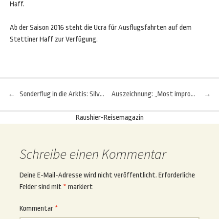
Haff.
Ab der Saison 2016 steht die Ucra für Ausflugsfahrten auf dem
Stettiner Haff zur Verfügung.
←
Sonderflug in die Arktis: Silvester auf Spitzbergen erleben
Auszeichnung: „Most improved Resort Award“ fürs Grödnertal
→
Beitragsnavigation
Raushier-Reisemagazin
Schreibe einen Kommentar
Deine E-Mail-Adresse wird nicht veröffentlicht.
Erforderliche
Felder sind mit
*
markiert
Kommentar
*