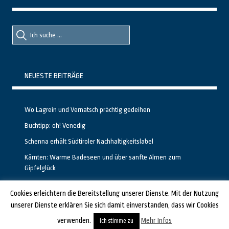
Suche
Suche
nach::
nach:
NEUESTE BEITRÄGE
Wo Lagrein und Vernatsch prächtig gedeihen
Buchtipp: oh! Venedig
Schenna erhält Südtiroler Nachhaltigkeitslabel
Kärnten: Warme Badeseen und über sanfte Almen zum
Gipfelglück
Calgary stellt neuen, kostenfreien Pass für Attraktionen vor
Cookies erleichtern die Bereitstellung unserer Dienste. Mit der Nutzung
unserer Dienste erklären Sie sich damit einverstanden, dass wir Cookies
GESTALTET UND PROGRAMMIERT VON ALBERTO & FRANZ BEI
LUCID.BERLIN
verwenden.
Mehr Infos
Ich stimme zu