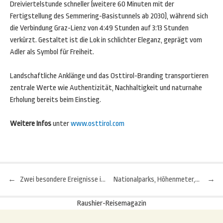
Dreiviertelstunde schneller (weitere 60 Minuten mit der
Fertigstellung des Semmering-Basistunnels ab 2030), während sich
die Verbindung Graz-Lienz von 4:49 Stunden auf 3:13 Stunden
verkürzt. Gestaltet ist die Lok in schlichter Eleganz, geprägt vom
Adler als Symbol für Freiheit.
Landschaftliche Anklänge und das Osttirol-Branding transportieren
zentrale Werte wie Authentizität, Nachhaltigkeit und naturnahe
Erholung bereits beim Einstieg.
Weitere Infos
unter
www.osttirol.com
←
Zwei besondere Ereignisse in Bozen: Weinkost und Blumenmarkt
Nationalparks, Höhenmeter, Tropenklima: Trekkingreise nach Costa Rica
→
Beitragsnavigation
Raushier-Reisemagazin