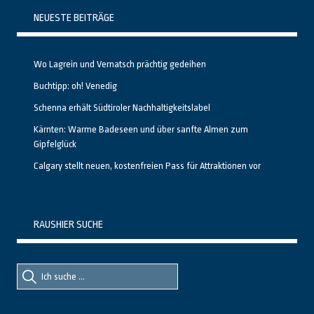
NEUESTE BEITRÄGE
Wo Lagrein und Vernatsch prächtig gedeihen
Buchtipp: oh! Venedig
Schenna erhält Südtiroler Nachhaltigkeitslabel
Kärnten: Warme Badeseen und über sanfte Almen zum
Gipfelglück
Calgary stellt neuen, kostenfreien Pass für Attraktionen vor
RAUSHIER SUCHE
Suche
Suche
nach::
nach: