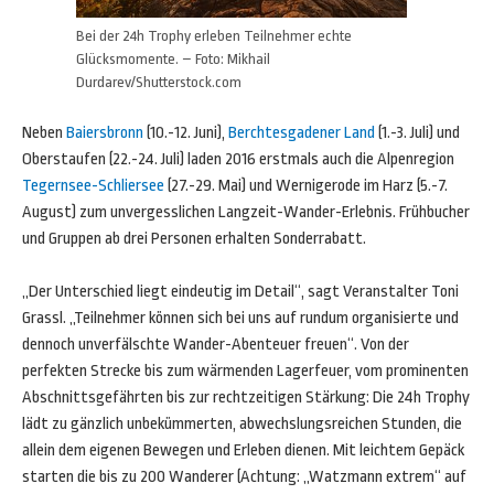
Bei der 24h Trophy erleben Teilnehmer echte
Glücksmomente. – Foto: Mikhail
Durdarev/Shutterstock.com
Neben
Baiersbronn
(10.-12. Juni),
Berchtesgadener Land
(1.-3. Juli) und
Oberstaufen (22.-24. Juli) laden 2016 erstmals auch die Alpenregion
Tegernsee-Schliersee
(27.-29. Mai) und Wernigerode im Harz (5.-7.
August) zum unvergesslichen Langzeit-Wander-Erlebnis. Frühbucher
und Gruppen ab drei Personen erhalten Sonderrabatt.
„Der Unterschied liegt eindeutig im Detail“, sagt Veranstalter Toni
Grassl. „Teilnehmer können sich bei uns auf rundum organisierte und
dennoch unverfälschte Wander-Abenteuer freuen“. Von der
perfekten Strecke bis zum wärmenden Lagerfeuer, vom prominenten
Abschnittsgefährten bis zur rechtzeitigen Stärkung: Die 24h Trophy
lädt zu gänzlich unbekümmerten, abwechslungsreichen Stunden, die
allein dem eigenen Bewegen und Erleben dienen. Mit leichtem Gepäck
starten die bis zu 200 Wanderer (Achtung: „Watzmann extrem“ auf