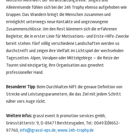
weiteren Mehrwert der Veranstaltungsreihe. Singles und
Alleinreisende fühlen sich bei der 24h Trophy ebenso aufgehoben wie
Gruppen. Das Wandern bringt die Menschen zusammen und
ermöglicht unterwegs neue Kontakte und ungezwungene
Zusammenschlüsse. Um den Rest kümmern sich die erfahrenen
Begleiter, die in erster Linie für Motivations- und Erste-Hilfe-Zwecke
bereit stehen. Fünf völlig verschiedene Landschaften werden so
durchstreift und zeigen ihre Vielfalt im Lichtspiel der wechselnden
Tageszeiten. Alpen, Voralpen oder Mittelgebirge – die Reize der
Touren sind einzigartig, ihre Organisation aus gewohnt
professioneller Hand.
Besonderer Tipp
: Beim Durchhalten hilft die genaue Definition von
Strecke und Leistungsparametern, die das Ziel mit jedem Schritt
näher vors Auge rückt.
Weitere Infos:
grassl event & promotion services gmbh,
Griesstätterstr. 9, D-83471 Berchtesgaden, Tel.: 0049 (0)8652-
97760,
info@grassl-eps.de
,
www.24h-trophy.de