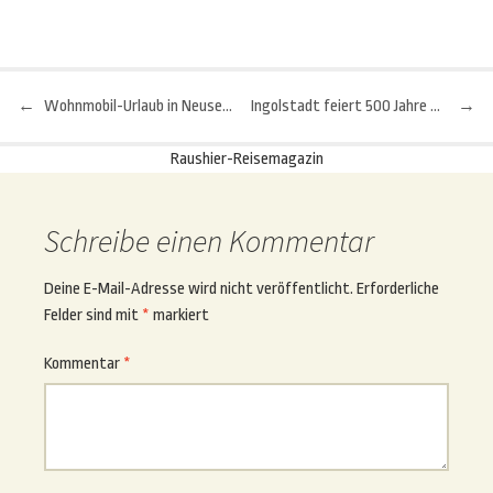
←
Wohnmobil-Urlaub in Neuseeland: Das sollten Sie beachten
Ingolstadt feiert 500 Jahre Bayerisches Reinheitsgebot für Bier
→
Beitragsnavigation
Raushier-Reisemagazin
Schreibe einen Kommentar
Deine E-Mail-Adresse wird nicht veröffentlicht.
Erforderliche
Felder sind mit
*
markiert
Kommentar
*