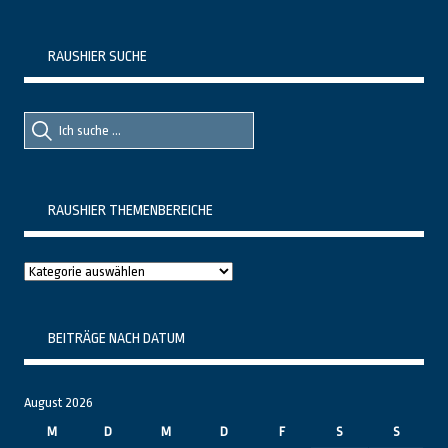
RAUSHIER SUCHE
Suche
Suche
nach::
nach:
RAUSHIER THEMENBEREICHE
Raushier
Themenbereiche
BEITRÄGE NACH DATUM
August 2026
M
D
M
D
F
S
S