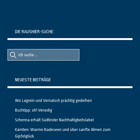
DIE RAUSHIER-SUCHE:
Suche
Suche
nach::
nach:
NEUESTE BEITRÄGE
Wo Lagrein und Vernatsch prächtig gedeihen
Buchtipp: oh! Venedig
Schenna erhält Südtiroler Nachhaltigkeitslabel
Kärnten: Warme Badeseen und über sanfte Almen zum
Gipfelglück