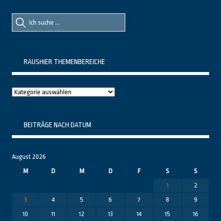
Suche
Suche
nach::
nach:
RAUSHIER THEMENBEREICHE
Raushier
Themenbereiche
BEITRÄGE NACH DATUM
August 2026
M
D
M
D
F
S
S
1
2
3
4
5
6
7
8
9
10
11
12
13
14
15
16