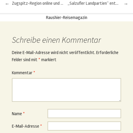
←
Zugspitz-Region online und offline erleben
„Salzufler Landpartien“ entwickeln sich zur Ausflugsmarke
→
Beitragsnavigation
Raushier-Reisemagazin
Schreibe einen Kommentar
Deine E-Mail-Adresse wird nicht veröffentlicht.
Erforderliche
Felder sind mit
*
markiert
Kommentar
*
Name
*
E-Mail-Adresse
*