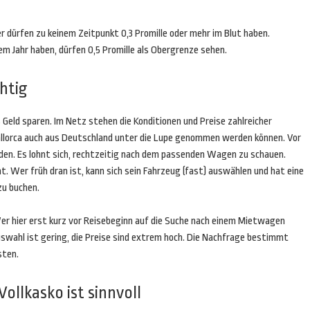
er dürfen zu keinem Zeitpunkt 0,3 Promille oder mehr im Blut haben.
em Jahr haben, dürfen 0,5 Promille als Obergrenze sehen.
htig
 Geld sparen. Im Netz stehen die Konditionen und Preise zahlreicher
Mallorca auch aus Deutschland unter die Lupe genommen werden können. Vor
en. Es lohnt sich, rechtzeitig nach dem passenden Wagen zu schauen.
 Wer früh dran ist, kann sich sein Fahrzeug (fast) auswählen und hat eine
zu buchen.
er hier erst kurz vor Reisebeginn auf die Suche nach einem Mietwagen
swahl ist gering, die Preise sind extrem hoch. Die Nachfrage bestimmt
sten.
ollkasko ist sinnvoll