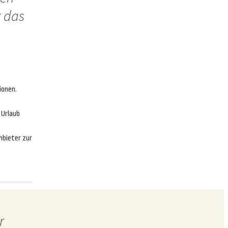
t das
ionen.
 Urlaub
nbieter zur
r