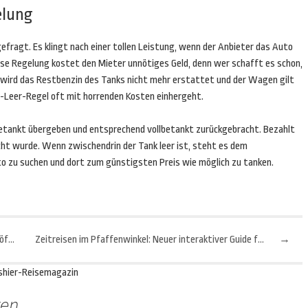
elung
agt. Es klingt nach einer tollen Leistung, wenn der Anbieter das Auto
se Regelung kostet den Mieter unnötiges Geld, denn wer schafft es schon,
 wird das Restbenzin des Tanks nicht mehr erstattet und der Wagen gilt
l-Leer-Regel oft mit horrenden Kosten einhergeht.
lbetankt übergeben und entsprechend vollbetankt zurückgebracht. Bezahlt
ht wurde. Wenn zwischendrin der Tank leer ist, steht es dem
to zu suchen und dort zum günstigsten Preis wie möglich zu tanken.
Das Hong Kong Palace Museum hat seine Pforten geöffnet
Zeitreisen im Pfaffenwinkel: Neuer interaktiver Guide führt durch Steingaden
→
shier-Reisemagazin
ten