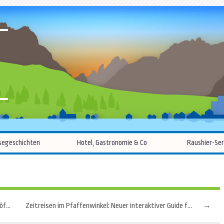
R
Zum
segeschichten
Hotel, Gastronomie & Co
Raushier-Ser
Inhalt
springen
Das Hong Kong Palace Museum hat seine Pforten geöffnet
Zeitreisen im Pfaffenwinkel: Neuer interaktiver Guide führt durch Steingaden
→