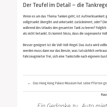
Der Teufel im Detail – die Tankreg
Wenn es um das Thema Tanken geht, ist Aufmerksamkeit gefr
vollgetankt übergibt und unbetankt zurücknimmt, oder? Die
während des Urlaubs den gesamten Tank zu leeren? Folglich
als nicht betankt. Es kommt hinzu, dass die sogenannte Vol
Besser geeignet ist die Voll-Voll-Regel. Das Auto wird vol
werden muss dann nur das Benzin, was tatsächlich verbrauc
Fahrzeugmieter frei, sich eine Tankstelle nach eigenem Gus
←
Beitragsnavigation
Rau
Ein Gedanke zu „
Auto mie