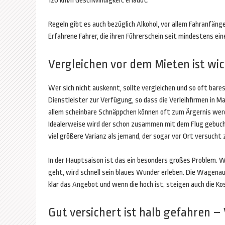
120 km/h Geschwindigkeit erlaubt.
Regeln gibt es auch bezüglich Alkohol, vor allem Fahranfäng
Erfahrene Fahrer, die ihren Führerschein seit mindestens ein
Vergleichen vor dem Mieten ist wic
Wer sich nicht auskennt, sollte vergleichen und so oft bares
Dienstleister zur Verfügung, so dass die Verleihfirmen in 
allem scheinbare Schnäppchen können oft zum Ärgernis werd
Idealerweise wird der schon zusammen mit dem Flug gebucht.
viel größere Varianz als jemand, der sogar vor Ort versucht 
In der Hauptsaison ist das ein besonders großes Problem. W
geht, wird schnell sein blaues Wunder erleben. Die Wagenau
klar das Angebot und wenn die hoch ist, steigen auch die Ko
Gut versichert ist halb gefahren – V