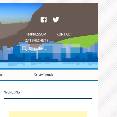
facebook
twitter
IMPRESSUM
KONTAKT
DATENSCHUTZ
Suche
Suche
nach::
nach:
ien
Reise-Trends
WERBUNG