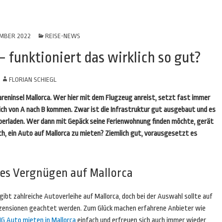
EMBER 2022
REISE-NEWS
 funktioniert das wirklich so gut?
N
FLORIAN SCHIEGL
leareninsel Mallorca. Wer hier mit dem Flugzeug anreist, setzt fast immer
ich von A nach B kommen. Zwar ist die Infrastruktur gut ausgebaut und es
l überladen. Wer dann mit Gepäck seine Ferienwohnung finden möchte, gerät
ich, ein Auto auf Mallorca zu mieten? Ziemlich gut, vorausgesetzt es
res Vergnügen auf Mallorca
gibt zahlreiche Autoverleihe auf Mallorca, doch bei der Auswahl sollte auf
zensionen geachtet werden. Zum Glück machen erfahrene Anbieter wie
IG Auto mieten in Mallorca
einfach und erfreuen sich auch immer wieder