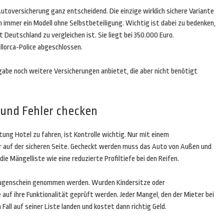
 Autoversicherung ganz entscheidend. Die einzige wirklich sichere Variante
n immer ein Modell ohne Selbstbeteiligung. Wichtig ist dabei zu bedenken,
Deutschland zu vergleichen ist. Sie liegt bei 350.000 Euro.
llorca-Police abgeschlossen.
gabe noch weitere Versicherungen anbietet, die aber nicht benötigt
 und Fehler checken
ung Hotel zu fahren, ist Kontrolle wichtig. Nur mit einem
rer auf der sicheren Seite. Gecheckt werden muss das Auto von Außen und
ie Mängelliste wie eine reduzierte Profiltiefe bei den Reifen.
 Augenschein genommen werden. Wurden Kindersitze oder
uf ihre Funktionalität geprüft werden. Jeder Mangel, den der Mieter bei
all auf seiner Liste landen und kostet dann richtig Geld.