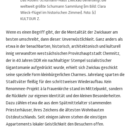
Das Robert-Schumann-Haus Zwickau beherbergt die
weltweit größte Schumann Sammlung (im Bild: Clara
Wieck-Flügel im historischen Zimmer). Foto: (c)
KULTOUR Z.
Wenn es einen Begriff gibt, der die Mentalität der Zwickauer am
besten umschreibt, dann dieser: Unverwüstlichkeit. Ganz anders als
etwa in der benachbarten, historisch, architektonisch und kulturell
innig verwandten westsächsischen Provinzhauptstadt Chemnitz,
der in 40 Jahren DDR ein nachhaltiger Stempel sozialistischer
Gigantomanie aufgedrückt wurde, erhielt sich Zwickau geschickt
seine spezielle Form kleinbürgerlichen Charmes. Jahrelang sparten die
Stadtväter fleißig für den schrittweisen Wiederaufbau. Kein
Renommee-Projekt à la Frauenkirche stand im Mittelpunkt, sondern
die Rückkehr zur eigenen Identität und den kleinen Besonderheiten.
Dazu zählen etwa die aus dem Spätmittelalter stammenden
Priesterhäuser, ihres Zeichens die ältesten Wohnbauten
Ostdeutschlands. Seit einigen Jahren stehen die einstigen
Appartements lokaler Geistlichkeit den Besuchern offen.