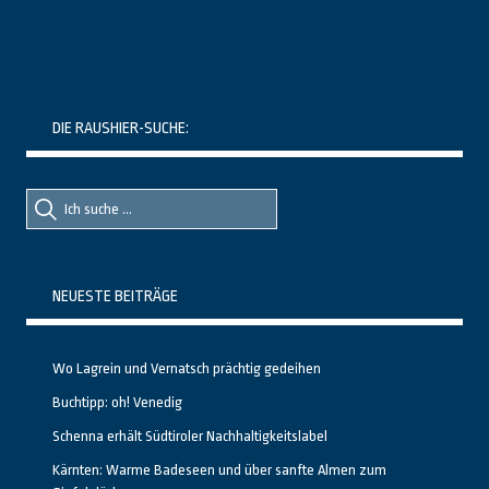
DIE RAUSHIER-SUCHE:
Suche
Suche
nach::
nach:
NEUESTE BEITRÄGE
Wo Lagrein und Vernatsch prächtig gedeihen
Buchtipp: oh! Venedig
Schenna erhält Südtiroler Nachhaltigkeitslabel
Kärnten: Warme Badeseen und über sanfte Almen zum