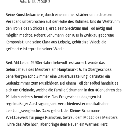
Foto: (c) KULTOUR Z.
Seine Künstlerkarriere, durch einen immer stärker umnachteten
Verstand unterbrochen auf der Höhe des Ruhmes. Und ihr Weltruhm,
den, Ironie des Schicksals, erst sein Siechtum und Tod nötig und
möglich machte. Robert Schumann, der 1810 in Zwickau geborene
Komponist, und seine Clara aus Leipzig, gebürtige Wieck, die
gefeierte Interpretin seiner Werke.
Seit Mitte der 1990er-Jahre liebevoll restauriert wurde das
Geburtshaus des Meisters am Hauptmarkt 5. Im Obergeschoss
beherbergen acht Zimmer eine Dauerausstellung, darunter ein
Gedenkzimmer zum Musikhören. Bei einem Teil der Möbel handelt es
sich um Originale, welche die Familie Schumann in den 40er-Jahren des
19. Jahrhunderts benutzte. Das Erdgeschoss dagegen ist
regelmäßiger Austragungsort verschiedenster musikalischer
Leistungsvergleiche. Dazu gehört der Kleine-Schumann-
Wettbewerb für junge Pianisten. Getreu dem Motto des Meisters
„Ehre das Alte hoch, aber bringe dem Neuen ein warmes Herz