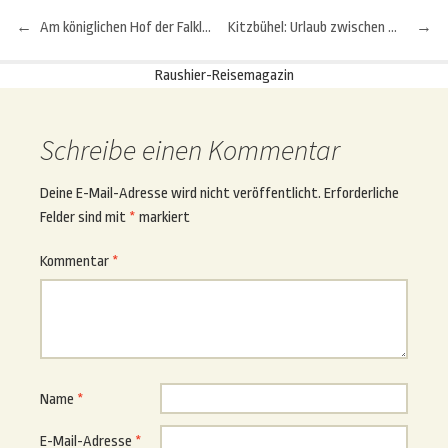
←
Am königlichen Hof der Falkland-Pinguine
Kitzbühel: Urlaub zwischen Hauben und Hütten
→
Beitragsnavigation
Raushier-Reisemagazin
Schreibe einen Kommentar
Deine E-Mail-Adresse wird nicht veröffentlicht.
Erforderliche
Felder sind mit
*
markiert
Kommentar
*
Name
*
E-Mail-Adresse
*