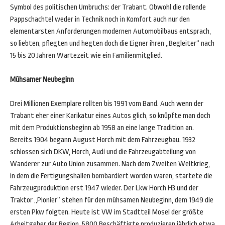
Symbol des politischen Umbruchs: der Trabant. Obwohl die rollende
Pappschachtel weder in Technik noch in Komfort auch nur den
elementarsten Anforderungen modernen Automobilbaus entsprach,
so liebten, pflegten und hegten doch die Eigner ihren „Begleiter“ nach
15 bis 20 Jahren Wartezeit wie ein Familienmitglied.
Mühsamer Neubeginn
Drei Millionen Exemplare rollten bis 1991 vom Band. Auch wenn der
Trabant eher einer Karikatur eines Autos glich, so knüpfte man doch
mit dem Produktionsbeginn ab 1958 an eine lange Tradition an.
Bereits 1904 begann August Horch mit dem Fahrzeugbau. 1932
schlossen sich DKW, Horch, Audi und die Fahrzeugabteilung von
Wanderer zur Auto Union zusammen. Nach dem Zweiten Weltkrieg,
in dem die Fertigungshallen bombardiert worden waren, startete die
Fahrzeugproduktion erst 1947 wieder. Der Lkw Horch H3 und der
Traktor „Pionier“ stehen für den mühsamen Neubeginn, dem 1949 die
ersten Pkw folgten. Heute ist VW im Stadtteil Mosel der größte
Arbeitgeber der Region, 5800 Beschäftigte produzieren jährlich etwa