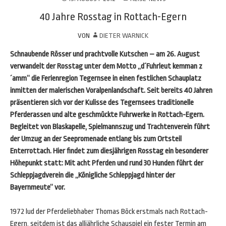
40 Jahre Rosstag in Rottach-Egern
VON
DIETER WARNICK
Schnaubende Rösser und prachtvolle Kutschen – am 26. August
verwandelt der Rosstag unter dem Motto „d´Fuhrleut kemman z
´amm“ die Ferienregion Tegernsee in einen festlichen Schauplatz
inmitten der malerischen Voralpenlandschaft. Seit bereits 40 Jahren
präsentieren sich vor der Kulisse des Tegernsees traditionelle
Pferderassen und alte geschmückte Fuhrwerke in Rottach-Egern.
Begleitet von Blaskapelle, Spielmannszug und Trachtenverein führt
der Umzug an der Seepromenade entlang bis zum Ortsteil
Enterrottach. Hier findet zum diesjährigen Rosstag ein besonderer
Höhepunkt statt: Mit acht Pferden und rund 30 Hunden führt der
Schleppjagdverein die „Königliche Schleppjagd hinter der
Bayernmeute“ vor.
1972 lud der Pferdeliebhaber Thomas Böck erstmals nach Rottach-
Egern, seitdem ist das alljährliche Schauspiel ein fester Termin am