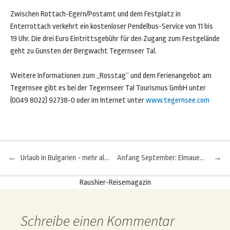
Zwischen Rottach-Egern/Postamt und dem Festplatz in
Enterrottach verkehrt ein kostenloser Pendelbus-Service von 11 bis
19 Uhr. Die drei Euro Eintrittsgebühr für den Zugang zum Festgelände
geht zu Gunsten der Bergwacht Tegernseer Tal.
Weitere Informationen zum „Rosstag“ und dem Ferienangebot am
Tegernsee gibt es bei der Tegernseer Tal Tourismus GmbH unter
(0049 8022) 92738-0 oder im Internet unter
www.tegernsee.com
←
Urlaub in Bulgarien - mehr als nur Goldstrand
Anfang September: Elmauer Wanderwoche
→
Beitragsnavigation
Raushier-Reisemagazin
Schreibe einen Kommentar