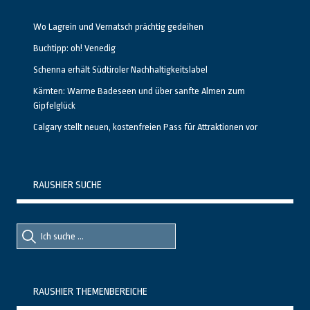
Wo Lagrein und Vernatsch prächtig gedeihen
Buchtipp: oh! Venedig
Schenna erhält Südtiroler Nachhaltigkeitslabel
Kärnten: Warme Badeseen und über sanfte Almen zum
Gipfelglück
Calgary stellt neuen, kostenfreien Pass für Attraktionen vor
RAUSHIER SUCHE
Suche
Suche
nach::
nach:
RAUSHIER THEMENBEREICHE