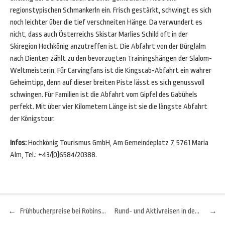
regionstypischen Schmankerln ein. Frisch gestärkt, schwingt es sich
noch leichter über die tief verschneiten Hänge. Da verwundert es
nicht, dass auch Österreichs Skistar Marlies Schild oft in der
Skiregion Hochkönig anzutreffen ist. Die Abfahrt von der Bürglalm
nach Dienten zählt zu den bevorzugten Trainingshängen der Slalom-
Weltmeisterin. Für Carvingfans ist die Kingscab-Abfahrt ein wahrer
Geheimtipp, denn auf dieser breiten Piste lässt es sich genussvoll
schwingen. Für Familien ist die Abfahrt vom Gipfel des Gabühels
perfekt. Mit über vier Kilometern Länge ist sie die längste Abfahrt
der Königstour.
Infos:
Hochkönig Tourismus GmbH, Am Gemeindeplatz 7, 5761 Maria
Alm, Tel.: +43/(0)6584/20388.
←
Frühbucherpreise bei Robinson
Rund- und Aktivreisen in den Azoren
→
Beitragsnavigation