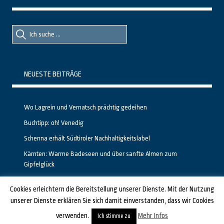
Suche
Suche
nach::
nach:
NEUESTE BEITRÄGE
Wo Lagrein und Vernatsch prächtig gedeihen
Buchtipp: oh! Venedig
Schenna erhält Südtiroler Nachhaltigkeitslabel
Kärnten: Warme Badeseen und über sanfte Almen zum
Gipfelglück
Calgary stellt neuen, kostenfreien Pass für Attraktionen vor
Cookies erleichtern die Bereitstellung unserer Dienste. Mit der Nutzung
unserer Dienste erklären Sie sich damit einverstanden, dass wir Cookies
GESTALTET UND PROGRAMMIERT VON ALBERTO & FRANZ BEI
LUCID.BERLIN
verwenden.
Mehr Infos
Ich stimme zu