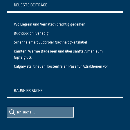
NEUESTE BEITRÄGE
Wo Lagrein und Vernatsch prächtig gedeihen
Buchtipp: oh! Venedig
Schenna erhält Südtiroler Nachhaltigkeitslabel
Kärnten: Warme Badeseen und über sanfte Almen zum
Gipfelglück
Calgary stellt neuen, kostenfreien Pass für Attraktionen vor
RAUSHIER SUCHE
Suche
Suche
nach::
nach: