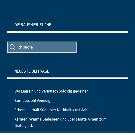
DIE RAUSHIER-SUCHE:
Suche
Suche
nach::
nach:
NEUESTE BEITRÄGE
Wo Lagrein und Vernatsch prächtig gedeihen
Buchtipp: oh! Venedig
Schenna erhält Südtiroler Nachhaltigkeitslabel
Kärnten: Warme Badeseen und über sanfte Almen zum
Gipfelglück
Calgary stellt neuen, kostenfreien Pass für Attraktionen vor