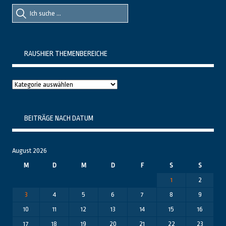
Suche
Suche
nach::
nach:
RAUSHIER THEMENBEREICHE
Raushier
Themenbereiche
BEITRÄGE NACH DATUM
August 2026
M
D
M
D
F
S
S
1
2
3
4
5
6
7
8
9
10
11
12
13
14
15
16
17
18
19
20
21
22
23