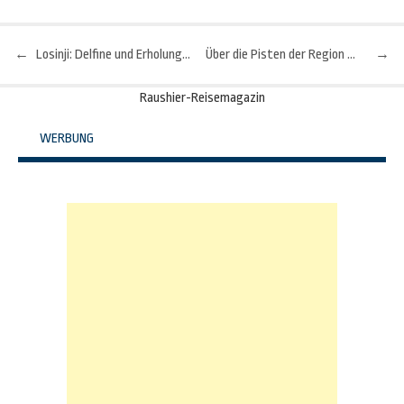
←
Losinji: Delfine und Erholung vor Kroatien in Sicht
Über die Pisten der Region Serfaus-Fiss-Ladis schweben
→
Beitragsnavigation
Raushier-Reisemagazin
WERBUNG