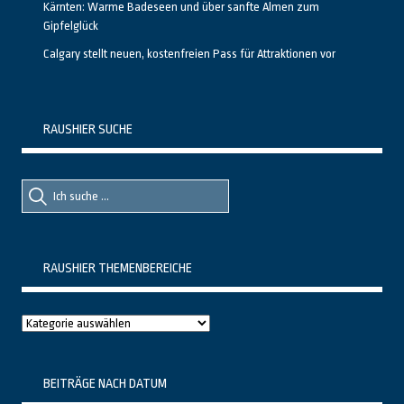
Kärnten: Warme Badeseen und über sanfte Almen zum
Gipfelglück
Calgary stellt neuen, kostenfreien Pass für Attraktionen vor
RAUSHIER SUCHE
Suche
Suche
nach::
nach:
RAUSHIER THEMENBEREICHE
Raushier
Themenbereiche
BEITRÄGE NACH DATUM