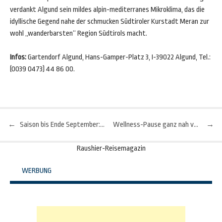
verdankt Algund sein mildes alpin-mediterranes Mikroklima, das die
idyllische Gegend nahe der schmucken Südtiroler Kurstadt Meran zur
wohl „wanderbarsten“ Region Südtirols macht.
Infos:
Gartendorf Algund, Hans-Gamper-Platz 3, I-39022 Algund, Tel.:
(0039 0473) 44 86 00.
←
Saison bis Ende September: Dänemarks einziger Palmenstrand
Wellness-Pause ganz nah von zu Hause
→
Beitragsnavigation
Raushier-Reisemagazin
WERBUNG