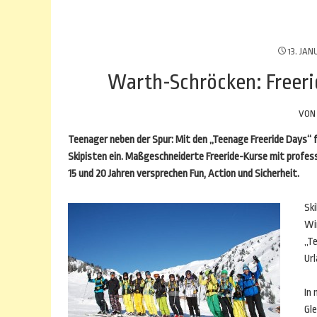
13. JAN
Warth-Schröcken: Freerid
VO
Teenager neben der Spur: Mit den „Teenage Freeride Days“ 
Skipisten ein. Maßgeschneiderte Freeride-Kurse mit profess
15 und 20 Jahren versprechen Fun, Action und Sicherheit.
Ski
Win
„T
Ur
In
Gl