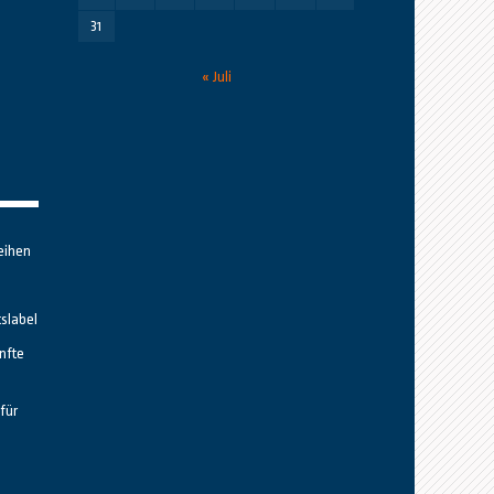
31
« Juli
eihen
tslabel
nfte
für