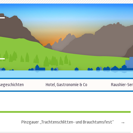
R
Zum
segeschichten
Hotel, Gastronomie & Co
Raushier-Ser
Inhalt
springen
Pinzgauer „Trachtenschlitten- und Brauchtumsfest“
→