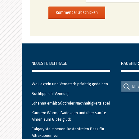
NEUESTE BEITRÄGE
RAUSHIER
Suche
Suche
Wo Lagrein und Vernatsch prächtig gedeihen
nach::
nach:
Buchtipp: oh! Venedig
Schenna erhält Südtiroler Nachhaltigkeitslabel
Kärnten: Warme Badeseen und über sanfte
Almen zum Gipfelglück
Calgary stellt neuen, kostenfreien Pass für
Attraktionen vor