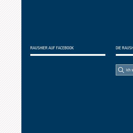
RAUSHIER AUF FACEBOOK
DIE RAUS
Suche
Suche
nach::
nach: