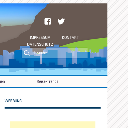
facebook
twitter
IMPRESSUM
KONTAKT
DATENSCHUTZ
Suche
Suche
nach::
nach:
ien
Reise-Trends
WERBUNG