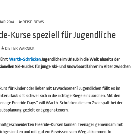
UAR 2014
REISE-NEWS
e-Kurse speziell für Jugendliche
N
DIETER WARNICK
führt
Warth-Schröcken
Jugendliche im Urlaub in die Welt abseits der
ionellen Ski-Guides für junge Ski- und Snowboardfahrer im Alter zwischen
kurs für Kinder oder lieber mit Erwachsenen? Jugendlichen fällt es im
terurlaub oft schwer sich in die richtige Riege einzuordnen. Mit den
eenage Freeride Days“ will Warth-Schröcken diesem Zwiespalt bei der
laubsplanung gezielt entgegensteuern.
 maßgeschneiderten Freeride-Kursen können Teenager gemeinsam mit
eichgesinnten und mit gutem Gewissen vom Weg abkommen. In