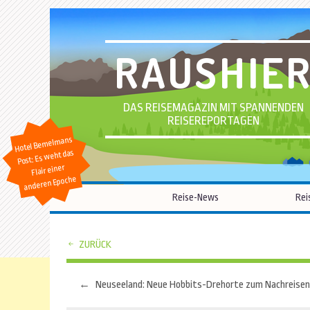
RAUSHIE
DAS REISEMAGAZIN MIT SPANNENDEN
REISEREPORTAGEN
Hotel Bemelmans
Post: Es weht das
Flair einer
anderen Epoche
Reise-News
Rei
ZURÜCK
←
Neuseeland: Neue Hobbits-Drehorte zum Nachreisen
Beitragsnavigation