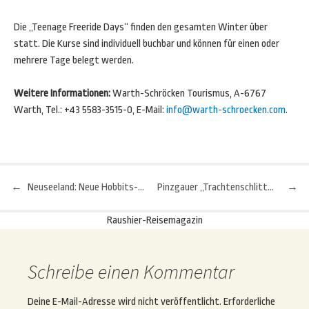
Die „Teenage Freeride Days“ finden den gesamten Winter über
statt. Die Kurse sind individuell buchbar und können für einen oder
mehrere Tage belegt werden.
Weitere Informationen:
Warth-Schröcken Tourismus, A-6767
Warth, Tel.: +43 5583-3515-0, E-Mail:
info@warth-schroecken.com
.
←
Neuseeland: Neue Hobbits-Drehorte zum Nachreisen
Pinzgauer „Trachtenschlitten- und Brauchtumsfest“
→
Beitragsnavigation
Raushier-Reisemagazin
Schreibe einen Kommentar
Deine E-Mail-Adresse wird nicht veröffentlicht.
Erforderliche