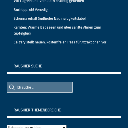
Wo Lagrein und Vernatsch prächtig gedeihen
Buchtipp: oh! Venedig
Schenna erhält Südtiroler Nachhaltigkeitslabel
Kärnten: Warme Badeseen und über sanfte Almen zum
Gipfelglück
Calgary stellt neuen, kostenfreien Pass für Attraktionen vor
RAUSHIER SUCHE
Suche
Suche
nach::
nach:
RAUSHIER THEMENBEREICHE
Raushier