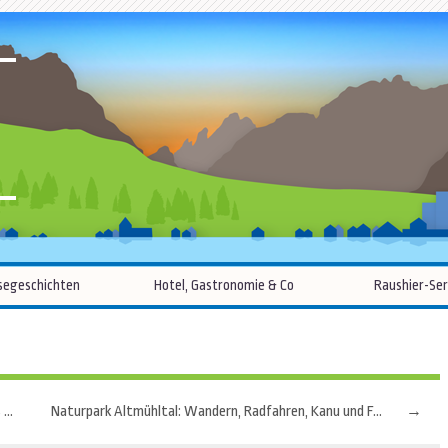
R
Zum
segeschichten
Hotel, Gastronomie & Co
Raushier-Ser
Inhalt
springen
Planetarium in Gummer: Kleines Dorf bietet Reise ins Weltall
Naturpark Altmühltal: Wandern, Radfahren, Kanu und Fossilien
→