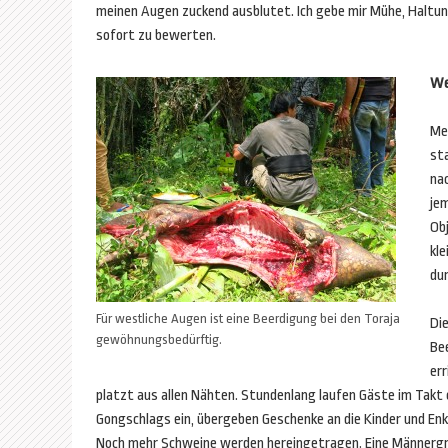
meinen Augen zuckend ausblutet. Ich gebe mir Mühe, Haltu
sofort zu bewerten.
We
Me
sta
na
je
Ob
kle
du
Für westliche Augen ist eine Beerdigung bei den Toraja
Die
gewöhnungsbedürftig.
Be
er
platzt aus allen Nähten. Stundenlang laufen Gäste im Takt 
Gongschlags ein, übergeben Geschenke an die Kinder und En
Noch mehr Schweine werden hereingetragen. Eine Männerg