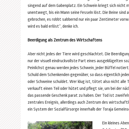
singend auf dem Gabenplatz. Ein Schwein kriegt sich nicht m
unentwegt, bis ein Mann seine Fesseln löst. Die Beine sind 
gebrochen, es robbt sabbernd nur ein paar Zentimeter vorw
wird es bald erlöst“, denke ich.
Beerdigung als Zentrum des Wirtschaftens
Aber nicht jedes der Tiere wird geschlachtet. Die Beerdigu
nur der visuell eindruckvollste Part eines ausgeklügelten s
Peinlichst genau werden jedes Schwein, jeder Büffel notiert
Schuld dem Schenkenden gegenüber, so dass eigentlich jede
oder Schweine schuldet. Wer klug ist, tötet also nicht alle 
verkauft einen Teil oder hütet und pflegt sie, um bei der n
das passende Geschenk parat zu haben. Der Tod ist zweifelsfr
zentrales Ereignis, allerdings auch Zentrum des wirtschaft
ein System der Sozialfürsorge innerhalb der Toraja Gemeins
Ein kleines Aben