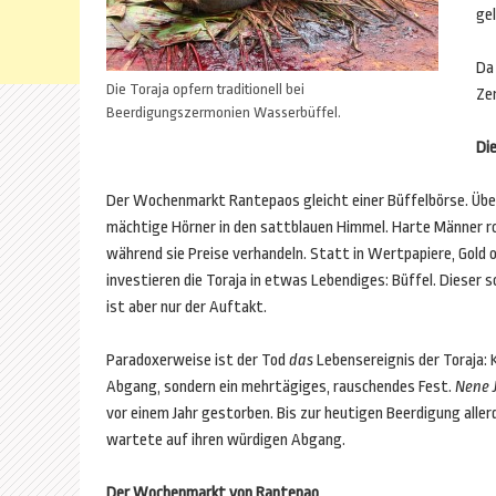
gel
Da
Die Toraja opfern traditionell bei
Ze
Beerdigungszermonien Wasserbüffel.
Di
Der Wochenmarkt Rantepaos gleicht einer Büffelbörse. Über
mächtige Hörner in den sattblauen Himmel. Harte Männer ro
während sie Preise verhandeln. Statt in Wertpapiere, Gold 
investieren die Toraja in etwas Lebendiges: Büffel. Dieser 
ist aber nur der Auftakt.
Paradoxerweise ist der Tod
das
Lebensereignis der Toraja: K
Abgang, sondern ein mehrtägiges, rauschendes Fest.
Nene 
vor einem Jahr gestorben. Bis zur heutigen Beerdigung allerdi
wartete auf ihren würdigen Abgang.
Der Wochenmarkt von Rantepao