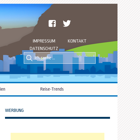
facebook
twitter
IMPRESSUM
KONTAKT
DATENSCHUTZ
Suche
Suche
nach::
nach:
ien
Reise-Trends
WERBUNG