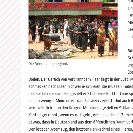
du
si
To
Mo
be
Ini
Bü
Sc
Die Beerdigung beginnt.
und
üb
Boden. Der Geruch von verbranntem Haar liegt in der Luft. 
schmecken nach Eisen. Schweine schreien, sie müssen Tode
das sollten sie auch: Ein gezielter Stich, eine Blutfontäne 
binnen weniger Minuten ist das Schwein zerlegt. Und auch 
wortwörtlich – an den Kragen. Mit einem gezielten Schlag w
Kopf abgetrennt, wenn es gut geht, geht es schnell. Zum er
etwas, dass in Deutschland aus dem öffentlichen Raum verb
Den letzten Atemzug, den letzten Panikschrei eines Tieres,