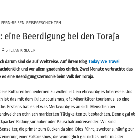
FERN-REISEN
,
REISEGESCHICHTEN
: eine Beerdigung bei den Toraja
N
STEFAN KRIEGER
ch darum sind sie auf Weltreise. Auf ihrem Blog
Today We Travel
, nachdenklich und vor allem gnadenlos ehrlich. Zwei Monate verbrachte das
 es eine Beerdigungszermonie beim Volk der Toraja.
ere Kulturen kennenlernen zu wollen, ist ein ehrwürdiges Interesse. Und
ch ist das mit dem Kulturtourismus, oft Minoritätentourismus, so eine
che. Erstens hat es etwas Merkwürdiges an sich, Menschen bei
gendwelchen ethnisch markierten Tätigkeiten zu beobachten. Denn egal ob
kpacker, Bildungsurlauber oder Pauschalrundreisender: Wir sind
enseiter, die primär zum Gucken da sind. Dies führt, zweitens, häufig zur
zenierung einer Folkoreshow, die womöglich gar nichts mehr mit der