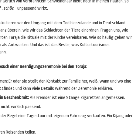
r Geruch von verbranntem Schweinehaar klebt noch in meinen Haaren, so
f „
sch
ön
“ unpassend wirkt.
skutieren wir den Umgang mit dem Tod hierzulande und in Deutschland.
nz überein, wie wir das Schlachten der Tiere einordnen. Fragen uns, wie
erten Toraja die Rituale mit der Kirche vereinbaren. Wie so häufig gehen wir
n als Antworten. Und das ist das Beste, was Kulturtourismus
ann.
esuch einer Beerdigungszeremonie bei den Toraja:
hmen:
Er oder sie stellt den Kontakt zur Familie her, weiß, wann und wo eine
tfindet und kann viele Details während der Zeremonie erklären.
in Geschenk mit:
Als Fremder ist eine Stange Zigaretten angemessen.
icht wirklich passend.
n der Regel eine Tagestour mit eigenem Fahrzeug verkaufen. Ein Kijang oder
en Reisenden teilen.