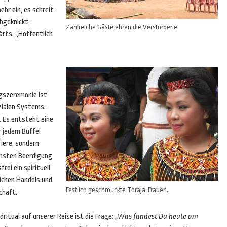
ehr ein, es schreit
abgeknickt,
Zahlreiche Gäste ehren die Verstorbene.
ärts. „Hoffentlich
ngszeremonie ist
ozialen Systems.
. Es entsteht eine
r jedem Büffel
Tiere, sondern
ächsten Beerdigung
ei ein spirituell
lichen Handels und
Festlich geschmückte Toraja-Frauen.
chaft.
dritual auf unserer Reise ist die Frage:
„Was fandest Du heute am