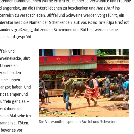
tzenden Bambusbühnen wurde errichtet. Hunderte Verwandte und Freunde
nd angereist, um die Hinterbliebenen zu beschenken und
Nene Joni
ins
tenreich zu verabschieden. Büffel und Schweine werden vorgeführt, ein
derator liest die Namen der Schenkenden laut vor.
Papa Gris
(Opa Gris) ist
sonders großzügig, dutzenden Schweinen und Büffeln werden seine
tialen aufgesprüht.
ffel- und
hweinekacke, Blut
 Innereien
erziehen den
Meine Lippen
sangst haben. Und
spritzt empor und
Büffeln geht es –
ird ihnen der
sten Mal sehe ich
Die Verwandten spenden Büffel und Schweine.
annt ist: Töten.
 bevor es vor