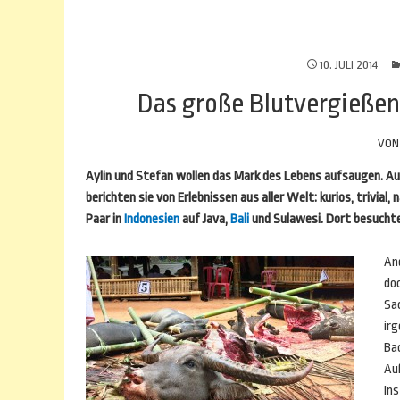
10. JULI 2014
Das große Blutvergießen
VO
Aylin und Stefan wollen das Mark des Lebens aufsaugen. Au
berichten sie von Erlebnissen aus aller Welt: kurios, trivial
Paar in
Indonesien
auf Java,
Bali
und Sulawesi. Dort besuchte
And
do
Sa
ir
Bac
Auß
Ins