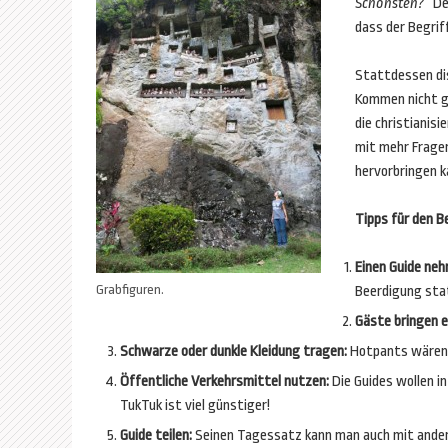
Sch
önsten?“
De
dass der Begrif
Stattdessen di
Kommen nicht ga
die christianisi
mit mehr Frage
hervorbringen k
Tipps für den B
Einen Guide ne
Grabfiguren.
Beerdigung stat
Gäste bringen e
Schwarze oder dunkle Kleidung tragen:
Hotpants wären n
Öffentliche Verkehrsmittel nutzen:
Die Guides wollen i
TukTuk ist viel günstiger!
Guide teilen:
Seinen Tagessatz kann man auch mit ander