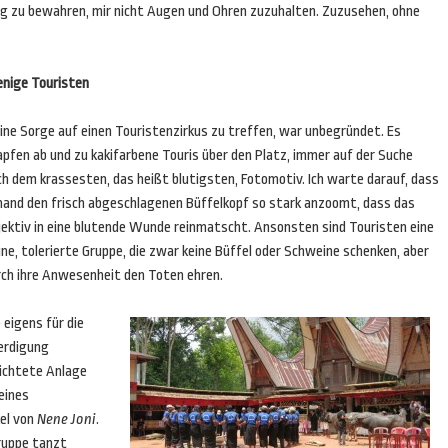
ng zu bewahren, mir nicht Augen und Ohren zuzuhalten. Zuzusehen, ohne
nige Touristen
ine Sorge auf einen Touristenzirkus zu treffen, war unbegründet. Es
pfen ab und zu kakifarbene Touris über den Platz, immer auf der Suche
ch dem krassesten, das heißt blutigsten, Fotomotiv. Ich warte darauf, dass
mand den frisch abgeschlagenen Büffelkopf so stark anzoomt, dass das
jektiv in eine blutende Wunde reinmatscht. Ansonsten sind Touristen eine
ine, tolerierte Gruppe, die zwar keine Büffel oder Schweine schenken, aber
rch ihre Anwesenheit den Toten ehren.
 eigens für die
erdigung
richtete Anlage
eines
kel von
Nene Joni
.
ruppe tanzt