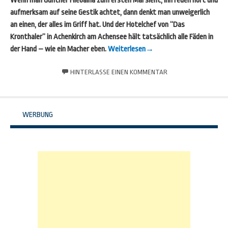
Wenn man Günther Hlebaina zum ersten Mal sieht, ihn reden hört und
aufmerksam auf seine Gestik achtet, dann denkt man unweigerlich
an einen, der alles im Griff hat. Und der Hotelchef von “Das
Kronthaler” in Achenkirch am Achensee hält tatsächlich alle Fäden in
der Hand – wie ein Macher eben.
Weiterlesen
→
HINTERLASSE EINEN KOMMENTAR
WERBUNG