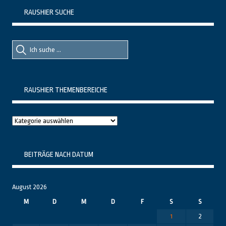
RAUSHIER SUCHE
Suche
Suche
nach::
nach:
RAUSHIER THEMENBEREICHE
Raushier
Themenbereiche
BEITRÄGE NACH DATUM
August 2026
M
D
M
D
F
S
S
1
2