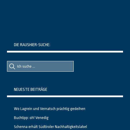
DIE RAUSHIER-SUCHE:
Suche
Suche
nach::
nach:
NEUESTE BEITRÄGE
Wo Lagrein und Vernatsch prächtig gedeihen
Buchtipp: oh! Venedig
Schenna erhält Südtiroler Nachhaltigkeitslabel