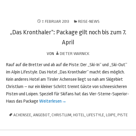
7. FEBRUAR 2013
REISE-NEWS
„Das Kronthaler“: Package gilt noch bis zum 7.
April
VON
DIETER WARNICK
Rauf auf die Bretter und ab auf die Piste: Der „Ski-In“ und „Ski-Out“
im Alpin Lifestyle. Das Hotel „Das Kronthaler“ macht dies möglich.
Kein anderes Hotel am Tiroler Achensee liegt so nah am Skigebiet
Christlum – nur ein kleiner Schritt trennt Gäste von schneesicheren
Pisten und Loipen. Speziell für Skifans hat das Vier-Sterne-Superior-
Haus das Package
Weiterlesen
→
ACHENSEE
,
ANGEBOT
,
CHRISTLUM
,
HOTEL
,
LIFESTYLE
,
LOIPE
,
PISTE