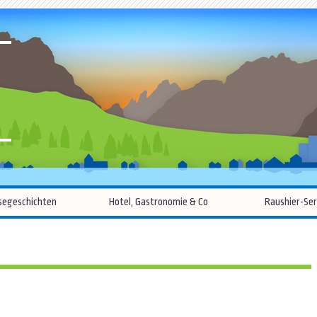
R
Zum
segeschichten
Hotel, Gastronomie & Co
Raushier-Ser
Inhalt
springen