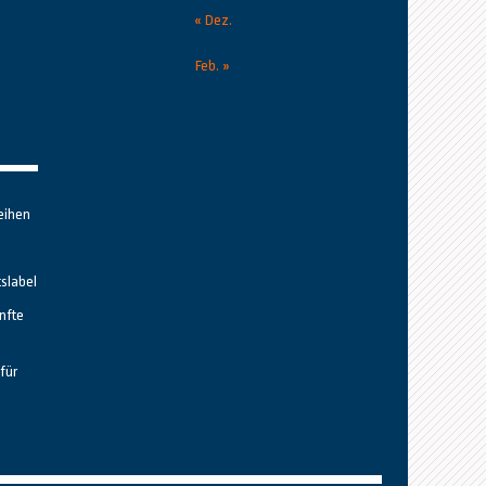
« Dez.
Feb. »
eihen
tslabel
nfte
für