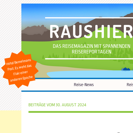
RAUSHIE
DAS REISEMAGAZIN MIT SPANNENDEN
REISEREPORTAGEN
Hotel Bemelmans
Post: Es weht das
Flair einer
anderen Epoche
Reise-News
Rei
BEITRÄGE VOM 30. AUGUST 2024