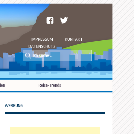
facebook
twitter
IMPRESSUM
KONTAKT
DATENSCHUTZ
Suche
Suche
nach::
nach:
ien
Reise-Trends
WERBUNG