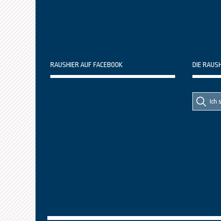
RAUSHIER AUF FACEBOOK
DIE RAUS
Suche
Suche
nach::
nach: