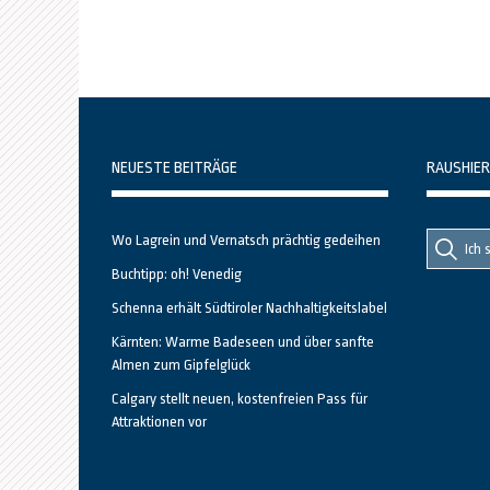
NEUESTE BEITRÄGE
RAUSHIER
Suche
Suche
Wo Lagrein und Vernatsch prächtig gedeihen
nach::
nach:
Buchtipp: oh! Venedig
Schenna erhält Südtiroler Nachhaltigkeitslabel
Kärnten: Warme Badeseen und über sanfte
Almen zum Gipfelglück
Calgary stellt neuen, kostenfreien Pass für
Attraktionen vor