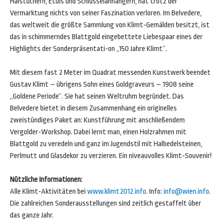
Halstüchern, Etuis und Schlüsselanhängern, hat trotz der
Vermarktung nichts von seiner Faszination verloren. Im Belvedere,
das weltweit die größte Sammlung von Klimt-Gemälden besitzt, ist
das in schimmerndes Blattgold eingebettete Liebespaar eines der
Highlights der Sonderpräsentati-on „150 Jahre Klimt“.
Mit diesem fast 2 Meter im Quadrat messenden Kunstwerk beendet
Gustav Klimt – übrigens Sohn eines Goldgraveurs – 1908 seine
„Goldene Periode“. Sie hat seinen Weltruhm begründet. Das
Belvedere bietet in diesem Zusammenhang ein originelles
zweistündiges Paket an: Kunstführung mit anschließendem
Vergolder-Workshop. Dabei lernt man, einen Holzrahmen mit
Blattgold zu veredeln und ganz im Jugendstil mit Halbedelsteinen,
Perlmutt und Glasdekor zu verzieren. Ein niveauvolles Klimt-Souvenir!
Nützliche Informationen:
Alle Klimt-Aktivitäten bei
www.klimt2012.info
. Info:
info@wien.info
.
Die zahlreichen Sonderausstellungen sind zeitlich gestaffelt über
das ganze Jahr.