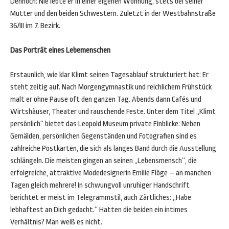
Dennoch: Nie lebte er in einer eigenen Wohnung, stets bei seiner
Mutter und den beiden Schwestern. Zuletzt in der Westbahnstraße
36/III im 7. Bezirk.
Das Porträt eines Lebemenschen
Erstaunlich, wie klar Klimt seinen Tagesablauf strukturiert hat: Er
steht zeitig auf. Nach Morgengymnastik und reichlichem Frühstück
malt er ohne Pause oft den ganzen Tag. Abends dann Cafés und
Wirtshäuser, Theater und rauschende Feste. Unter dem Titel „Klimt
persönlich“ bietet das Leopold Museum private Einblicke: Neben
Gemälden, persönlichen Gegenständen und Fotografien sind es
zahlreiche Postkarten, die sich als langes Band durch die Ausstellung
schlängeln. Die meisten gingen an seinen „Lebensmensch“, die
erfolgreiche, attraktive Modedesignerin Emilie Flöge – an manchen
Tagen gleich mehrere! In schwungvoll unruhiger Handschrift
berichtet er meist im Telegrammstil, auch Zärtliches: „Habe
lebhaftest an Dich gedacht.“ Hatten die beiden ein intimes
Verhältnis? Man weiß es nicht.