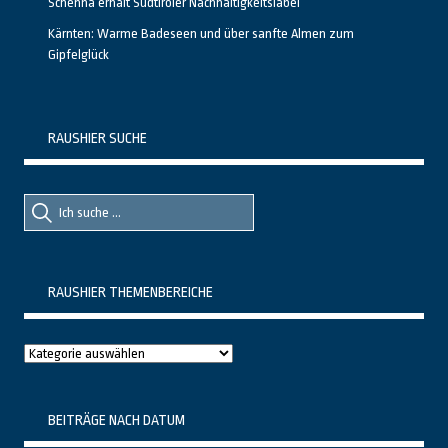
Schenna erhält Südtiroler Nachhaltigkeitslabel
Kärnten: Warme Badeseen und über sanfte Almen zum
Gipfelglück
RAUSHIER SUCHE
Suche
Suche
nach::
nach:
RAUSHIER THEMENBEREICHE
Raushier
Themenbereiche
BEITRÄGE NACH DATUM