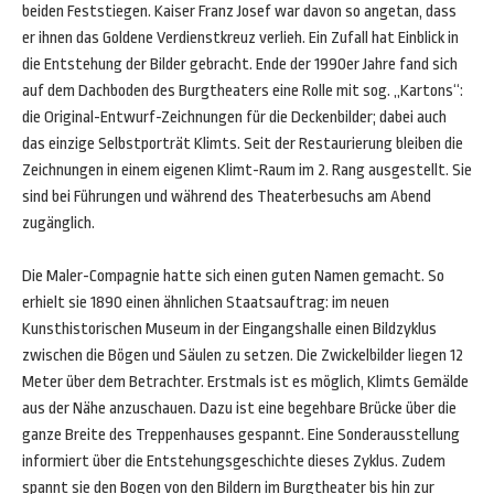
beiden Feststiegen. Kaiser Franz Josef war davon so angetan, dass
er ihnen das Goldene Verdienstkreuz verlieh. Ein Zufall hat Einblick in
die Entstehung der Bilder gebracht. Ende der 1990er Jahre fand sich
auf dem Dachboden des Burgtheaters eine Rolle mit sog. „Kartons“:
die Original-Entwurf-Zeichnungen für die Deckenbilder; dabei auch
das einzige Selbstporträt Klimts. Seit der Restaurierung bleiben die
Zeichnungen in einem eigenen Klimt-Raum im 2. Rang ausgestellt. Sie
sind bei Führungen und während des Theaterbesuchs am Abend
zugänglich.
Die Maler-Compagnie hatte sich einen guten Namen gemacht. So
erhielt sie 1890 einen ähnlichen Staatsauftrag: im neuen
Kunsthistorischen Museum in der Eingangshalle einen Bildzyklus
zwischen die Bögen und Säulen zu setzen. Die Zwickelbilder liegen 12
Meter über dem Betrachter. Erstmals ist es möglich, Klimts Gemälde
aus der Nähe anzuschauen. Dazu ist eine begehbare Brücke über die
ganze Breite des Treppenhauses gespannt. Eine Sonderausstellung
informiert über die Entstehungsgeschichte dieses Zyklus. Zudem
spannt sie den Bogen von den Bildern im Burgtheater bis hin zur