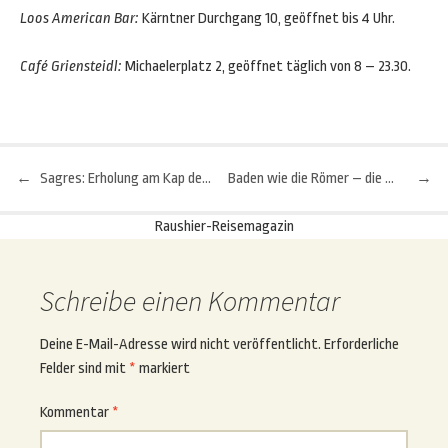
Loos American Bar:
Kärntner Durchgang 10, geöffnet bis 4 Uhr.
Café Griensteidl:
Michaelerplatz 2, geöffnet täglich von 8 – 23.30.
←
Sagres: Erholung am Kap der 50 Küsten
Baden wie die Römer – die Thermen von Saturnia
→
Beitragsnavigation
Raushier-Reisemagazin
Schreibe einen Kommentar
Deine E-Mail-Adresse wird nicht veröffentlicht.
Erforderliche
Felder sind mit
*
markiert
Kommentar
*