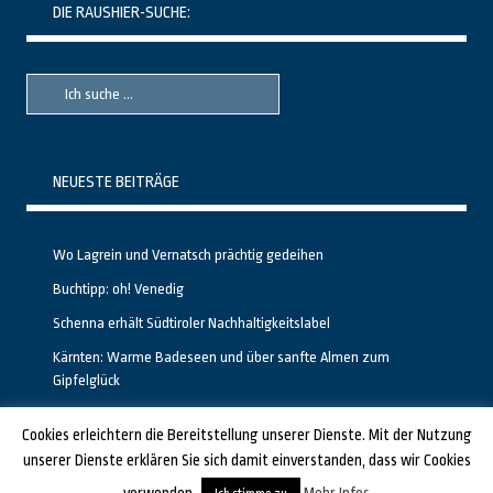
DIE RAUSHIER-SUCHE:
Suche
Suche
nach::
nach:
NEUESTE BEITRÄGE
Wo Lagrein und Vernatsch prächtig gedeihen
Buchtipp: oh! Venedig
Schenna erhält Südtiroler Nachhaltigkeitslabel
Kärnten: Warme Badeseen und über sanfte Almen zum
Gipfelglück
Calgary stellt neuen, kostenfreien Pass für Attraktionen vor
Cookies erleichtern die Bereitstellung unserer Dienste. Mit der Nutzung
unserer Dienste erklären Sie sich damit einverstanden, dass wir Cookies
GESTALTET UND PROGRAMMIERT VON ALBERTO & FRANZ BEI
LUCID.BERLIN