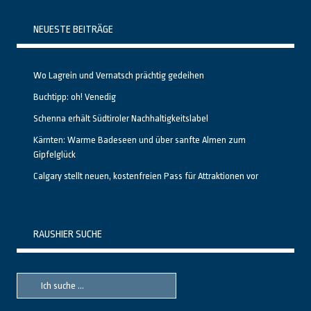
NEUESTE BEITRÄGE
Wo Lagrein und Vernatsch prächtig gedeihen
Buchtipp: oh! Venedig
Schenna erhält Südtiroler Nachhaltigkeitslabel
Kärnten: Warme Badeseen und über sanfte Almen zum
Gipfelglück
Calgary stellt neuen, kostenfreien Pass für Attraktionen vor
RAUSHIER SUCHE
Suche
Suche
nach::
nach: