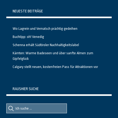
NEUESTE BEITRÄGE
Wo Lagrein und Vernatsch prächtig gedeihen
Buchtipp: oh! Venedig
Schenna erhält Südtiroler Nachhaltigkeitslabel
Kärnten: Warme Badeseen und über sanfte Almen zum
Gipfelglück
Calgary stellt neuen, kostenfreien Pass für Attraktionen vor
RAUSHIER SUCHE
Suche
Suche
nach::
nach: