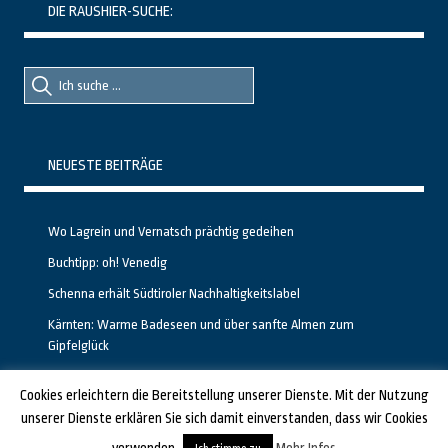
DIE RAUSHIER-SUCHE:
Suche
Suche
nach::
nach:
NEUESTE BEITRÄGE
Wo Lagrein und Vernatsch prächtig gedeihen
Buchtipp: oh! Venedig
Schenna erhält Südtiroler Nachhaltigkeitslabel
Kärnten: Warme Badeseen und über sanfte Almen zum
Gipfelglück
Calgary stellt neuen, kostenfreien Pass für Attraktionen vor
Cookies erleichtern die Bereitstellung unserer Dienste. Mit der Nutzung
unserer Dienste erklären Sie sich damit einverstanden, dass wir Cookies
GESTALTET UND PROGRAMMIERT VON ALBERTO & FRANZ BEI
LUCID.BERLIN