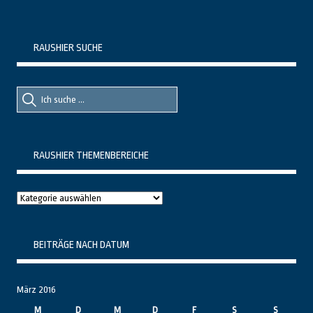
RAUSHIER SUCHE
Suche
Suche
nach::
nach:
RAUSHIER THEMENBEREICHE
Raushier
Themenbereiche
BEITRÄGE NACH DATUM
März 2016
M
D
M
D
F
S
S