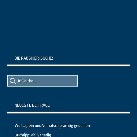
DIE RAUSHIER-SUCHE:
Suche
Suche
nach::
nach:
NEUESTE BEITRÄGE
Wo Lagrein und Vernatsch prächtig gedeihen
Buchtipp: oh! Venedig