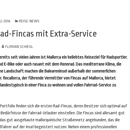
LI 2016
REISE-NEWS
rad-Fincas mit Extra-Service
N
FLORIAN SCHIEGL
its seit vielen Jahren ist Mallorca ein beliebtes Reiseziel für Radsportler.
nd E-Bike oder auch rasant mit dem Rennrad. Das mediterrane Klima, die
che Landschaft machen die Baleareninsel außerhalb der sommerlichen
r.
fincallorca, der führende Vermittler von Fincas auf Mallorca, bietet
landestypisch in einer Finca zu wohnen und vollen Fahrrad-Service zu
Portfolio finden sich die ersten Rad-Fincas, deren Besitzer sich optimal auf
 Bedürfnisse der Fahrrad-Urlauber einstellen. Die Fincas sind allesamt gut
 das gut ausgebaute mallorquinische Straßennetz angebunden, das die
dfahrer auf der Insel begeistert nutzen. Neben einem professionellen