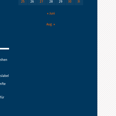
25
26
27
28
29
30
31
« Juni
Aug. »
eihen
tslabel
nfte
für