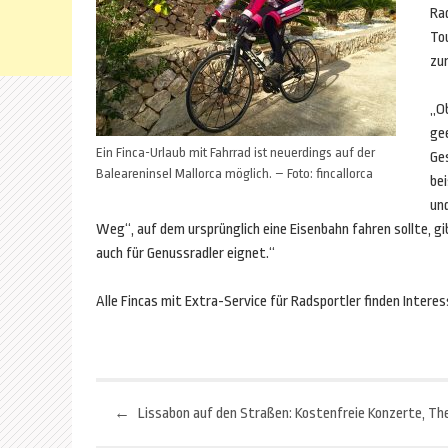
Rad
To
zu
„Ob
gee
Ein Finca-Urlaub mit Fahrrad ist neuerdings auf der
Ges
Baleareninsel Mallorca möglich. – Foto: fincallorca
be
und
Weg“, auf dem ursprünglich eine Eisenbahn fahren sollte, g
auch für Genussradler eignet.“
Alle Fincas mit Extra-Service für Radsportler finden Intere
←
Beitragsnavigation