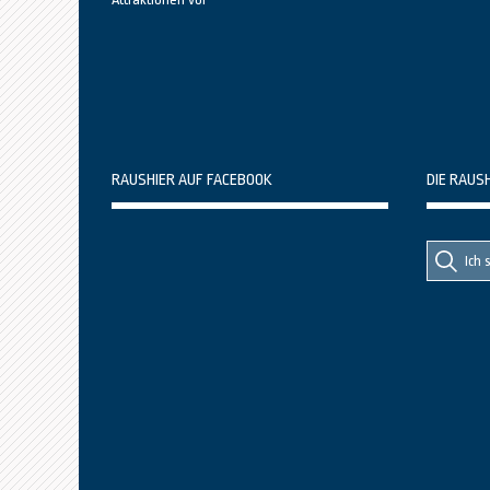
RAUSHIER AUF FACEBOOK
DIE RAUS
Suche
Suche
nach::
nach: