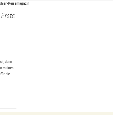
shier-Reisemagazin
 Erste
bei, dann
en meinen
für die