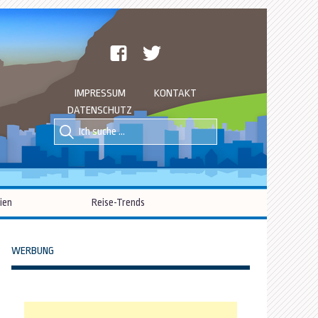
facebook
twitter
IMPRESSUM
KONTAKT
DATENSCHUTZ
Suche
Suche
nach::
nach:
ien
Reise-Trends
WERBUNG