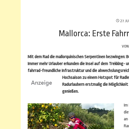
27. JU
Mallorca: Erste Fahr
VO
Mit dem Rad die mallorquinischen Serpentinen bezwingen: Bere
Immer mehr Urlauber erkunden die Insel auf dem Trekking- u
fahrrad-freundliche Infrastruktur und die abwechslungsrei
Hochsaison zu einem Hotspot für Radle
Radurlaubern erstmalig die Möglichkeit 
genießen.
Im 
die
an
Ra