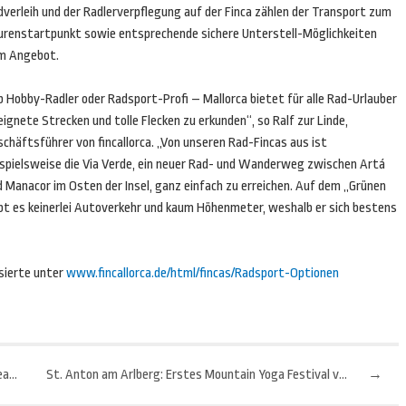
verleih und der Radlerverpflegung auf der Finca zählen der Transport zum
urenstartpunkt sowie entsprechende sichere Unterstell-Möglichkeiten
m Angebot.
 Hobby-Radler oder Radsport-Profi – Mallorca bietet für alle Rad-Urlauber
ignete Strecken und tolle Flecken zu erkunden“, so Ralf zur Linde,
chäftsführer von fincallorca. „Von unseren Rad-Fincas aus ist
ispielsweise die Via Verde, ein neuer Rad- und Wanderweg zwischen Artá
 Manacor im Osten der Insel, ganz einfach zu erreichen. Auf dem „Grünen
ibt es keinerlei Autoverkehr und kaum Höhenmeter, weshalb er sich bestens
ssierte unter
www.fincallorca.de/html/fincas/Radsport-Optionen
Lissabon auf den Straßen: Kostenfreie Konzerte, Theater und Kino unter freiem Himmel
St. Anton am Arlberg: Erstes Mountain Yoga Festival von 1. bis 4. September
→