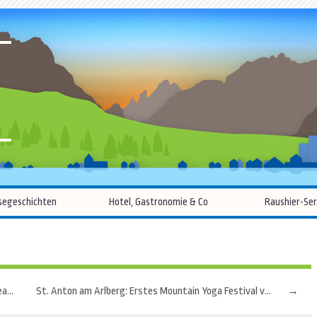
R
Zum
segeschichten
Hotel, Gastronomie & Co
Raushier-Ser
Inhalt
springen
Lissabon auf den Straßen: Kostenfreie Konzerte, Theater und Kino unter freiem Himmel
St. Anton am Arlberg: Erstes Mountain Yoga Festival von 1. bis 4. September
→