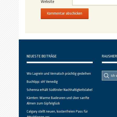
Website
NEUESTE BEITRÄGE
RAUSHIER
Suche
Suche
Wo Lagrein und Vernatsch prächtig gedeihen
nach::
nach:
Buchtipp: oh! Venedig
Schenna erhält Südtiroler Nachhaltigkeitslabel
Kärnten: Warme Badeseen und über sanfte
Almen zum Gipfelglück
Calgary stellt neuen, kostenfreien Pass für
Attraktionen vor