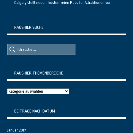
Calgary stellt neuen, kostenfreien Pass für Attraktionen vor
RAUSHIER SUCHE
Suche
Suche
nach::
nach:
RAUSHIER THEMENBEREICHE
Raushier
Themenbereiche
BEITRÄGE NACH DATUM
Januar 2017