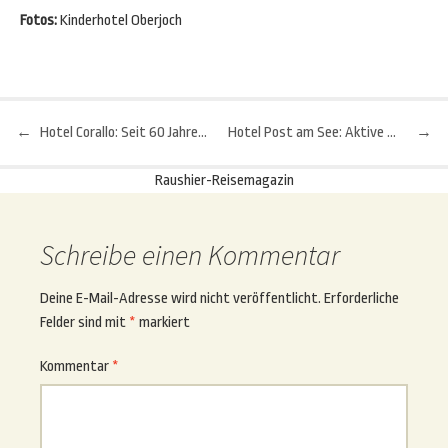
Fotos:
Kinderhotel Oberjoch
←
Hotel Corallo: Seit 60 Jahren im Einsatz für den Gast
Hotel Post am See: Aktive Erholung in familiärer Atmosphäre
→
Beitragsnavigation
Raushier-Reisemagazin
Schreibe einen Kommentar
Deine E-Mail-Adresse wird nicht veröffentlicht.
Erforderliche
Felder sind mit
*
markiert
Kommentar
*