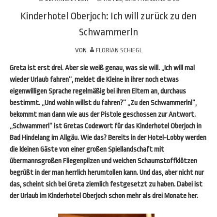
Kinderhotel Oberjoch: Ich will zurück zu den
Schwammerln
VON
FLORIAN SCHIEGL
Greta ist erst drei. Aber sie weiß genau, was sie will. „Ich will mal
wieder Urlaub fahren“, meldet die Kleine in ihrer noch etwas
eigenwilligen Sprache regelmäßig bei ihren Eltern an, durchaus
bestimmt. „Und wohin willst du fahren?“ „Zu den Schwammerln!“,
bekommt man dann wie aus der Pistole geschossen zur Antwort.
„Schwammerl“ ist Gretas Codewort für das Kinderhotel Oberjoch in
Bad Hindelang im Allgäu. Wie das? Bereits in der Hotel-Lobby werden
die kleinen Gäste von einer großen Spiellandschaft mit
übermannsgroßen Fliegenpilzen und weichen Schaumstoffklötzen
begrüßt in der man herrlich herumtollen kann. Und das, aber nicht nur
das, scheint sich bei Greta ziemlich festgesetzt zu haben. Dabei ist
der Urlaub im Kinderhotel Oberjoch schon mehr als drei Monate her.