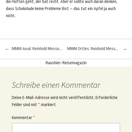
die Hüften geht, der hat recht. Aber er sollte auch daran denken,
dass Schokolade keine Probleme löst – das tut ein Apfel ja auch
nicht.
←
MMM Juval: Reinhold Messners Wohnsitz
MMM Ortles: Reinhold Messners kleines Prunkstück
→
Beitragsnavigation
Raushier-Reisemagazin
Schreibe einen Kommentar
Deine E-Mail-Adresse wird nicht veröffentlicht.
Erforderliche
Felder sind mit
*
markiert
Kommentar
*