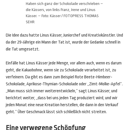
Haben sich ganz der Schokolade verschrieben –
die Kässers, von links Franz, Irene und Linus
Kässer. – Foto: Kässer / FOTOPRESS THOMAS
SEHR
Die Idee dazu hatte Linus Kässer, Juniorchef und Kreativkünstler. Und
da der 29-Jährige ein Mann der Tat ist, wurde der Gedanke schnell in
die Tat umgesetzt.
Einfälle hat Linus Kässer jede Menge, vor allem auch, wenn es darum
geht, die Kakaobohne, wenn sie zu Schokolade verarbeitet ist, zu
verfeinern. Da gibt es dann zum Beispiel Rote Beete-Himbeer-
Schokolade, Aprikose-Thymian-Schokolade oder „Zimt-Molke-Apfel“.
„Man muss sich immer weiterentwickeln,“ sagt Linus Kässer, und
berichtet weiter, „dass bei uns jeden Tag produziert wird, und wir
jeden Monat eine neue Kreation herstellen, die dann in den Verkauf
geht.“ Über Geschmack lässt sich schließlich nicht streiten.
Eine verwegene Schöpfung