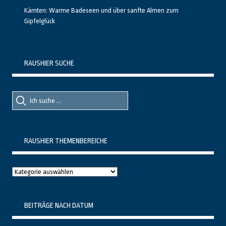
Kärnten: Warme Badeseen und über sanfte Almen zum
Gipfelglück
RAUSHIER SUCHE
Suche
Suche
nach::
nach:
RAUSHIER THEMENBEREICHE
Raushier
Themenbereiche
BEITRÄGE NACH DATUM