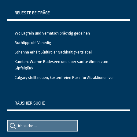
NEUESTE BEITRÄGE
Wo Lagrein und Vernatsch prächtig gedeihen
Buchtipp: oh! Venedig
Schenna erhält Südtiroler Nachhaltigkeitslabel
Kärnten: Warme Badeseen und über sanfte Almen zum
Gipfelglück
Calgary stellt neuen, kostenfreien Pass für Attraktionen vor
RAUSHIER SUCHE
Suche
Suche
nach::
nach: