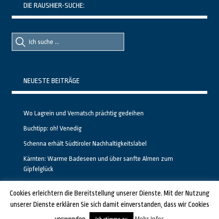
DIE RAUSHIER-SUCHE:
Suche
Suche
nach::
nach:
NEUESTE BEITRÄGE
Wo Lagrein und Vernatsch prächtig gedeihen
Buchtipp: oh! Venedig
Schenna erhält Südtiroler Nachhaltigkeitslabel
Kärnten: Warme Badeseen und über sanfte Almen zum
Gipfelglück
Calgary stellt neuen, kostenfreien Pass für Attraktionen vor
Cookies erleichtern die Bereitstellung unserer Dienste. Mit der Nutzung
unserer Dienste erklären Sie sich damit einverstanden, dass wir Cookies
GESTALTET UND PROGRAMMIERT VON ALBERTO & FRANZ BEI
LUCID.BERLIN