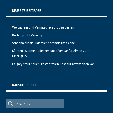
NEUESTE BEITRÄGE
Wo Lagrein und Vernatsch prächtig gedeihen
Buchtipp: oh! Venedig
Schenna erhält Südtiroler Nachhaltigkeitslabel
Kärnten: Warme Badeseen und über sanfte Almen zum
Gipfelglück
Calgary stellt neuen, kostenfreien Pass für Attraktionen vor
RAUSHIER SUCHE
Suche
Suche
nach::
nach: