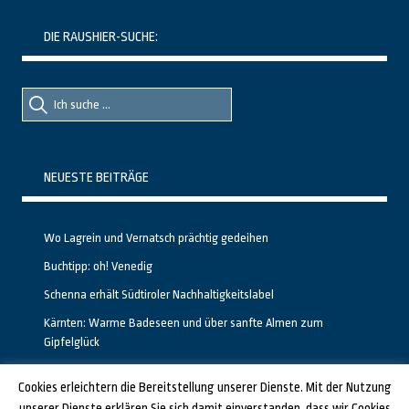
DIE RAUSHIER-SUCHE:
Suche
Suche
nach::
nach:
NEUESTE BEITRÄGE
Wo Lagrein und Vernatsch prächtig gedeihen
Buchtipp: oh! Venedig
Schenna erhält Südtiroler Nachhaltigkeitslabel
Kärnten: Warme Badeseen und über sanfte Almen zum
Gipfelglück
Calgary stellt neuen, kostenfreien Pass für Attraktionen vor
Cookies erleichtern die Bereitstellung unserer Dienste. Mit der Nutzung
unserer Dienste erklären Sie sich damit einverstanden, dass wir Cookies