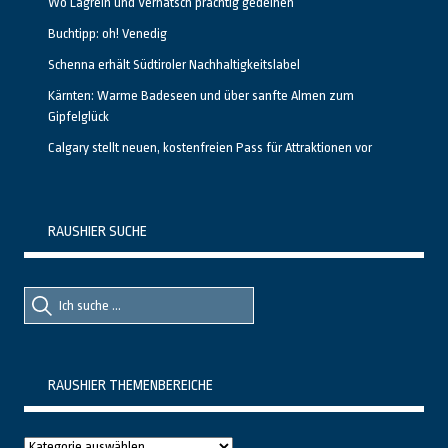
Wo Lagrein und Vernatsch prächtig gedeihen
Buchtipp: oh! Venedig
Schenna erhält Südtiroler Nachhaltigkeitslabel
Kärnten: Warme Badeseen und über sanfte Almen zum
Gipfelglück
Calgary stellt neuen, kostenfreien Pass für Attraktionen vor
RAUSHIER SUCHE
Suche
Suche
nach::
nach:
RAUSHIER THEMENBEREICHE
Raushier