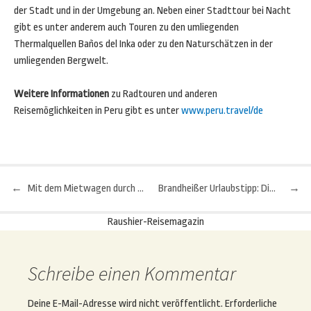
der Stadt und in der Umgebung an. Neben einer Stadttour bei Nacht
gibt es unter anderem auch Touren zu den umliegenden
Thermalquellen Baños del Inka oder zu den Naturschätzen in der
umliegenden Bergwelt.
Weitere Informationen
zu Radtouren und anderen
Reisemöglichkeiten in Peru gibt es unter
www.peru.travel/de
←
Mit dem Mietwagen durch Spanien – die wichtigsten Tipps
Brandheißer Urlaubstipp: Die schönsten Highlights von Nevada
→
Beitragsnavigation
Raushier-Reisemagazin
Schreibe einen Kommentar
Deine E-Mail-Adresse wird nicht veröffentlicht.
Erforderliche