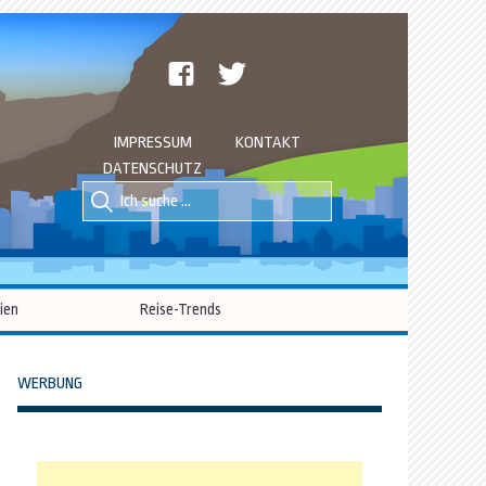
facebook
twitter
IMPRESSUM
KONTAKT
DATENSCHUTZ
Suche
Suche
nach::
nach:
ien
Reise-Trends
WERBUNG