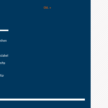
Okt. »
eihen
tslabel
nfte
für