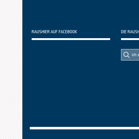
RAUSHIER AUF FACEBOOK
DIE RAUS
Suche
Suche
nach::
nach: