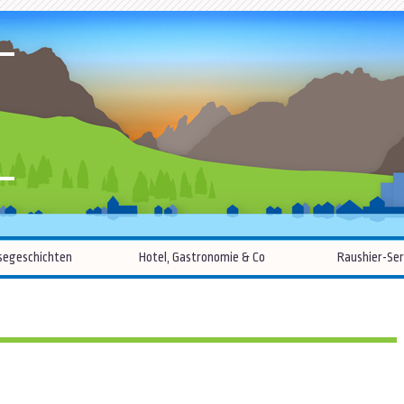
R
Zum
segeschichten
Hotel, Gastronomie & Co
Raushier-Ser
Inhalt
springen