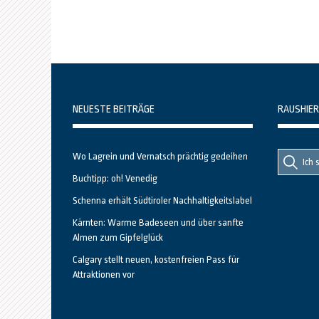
NEUESTE BEITRÄGE
RAUSHIER
Suche
Suche
Wo Lagrein und Vernatsch prächtig gedeihen
nach::
nach:
Buchtipp: oh! Venedig
Schenna erhält Südtiroler Nachhaltigkeitslabel
Kärnten: Warme Badeseen und über sanfte
Almen zum Gipfelglück
Calgary stellt neuen, kostenfreien Pass für
Attraktionen vor