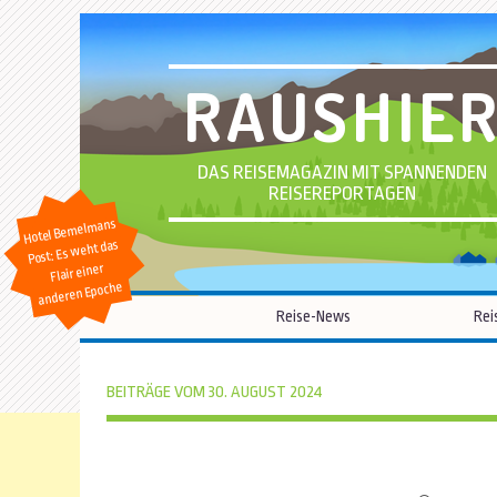
RAUSHIE
DAS REISEMAGAZIN MIT SPANNENDEN
REISEREPORTAGEN
Hotel Bemelmans
Post: Es weht das
Flair einer
anderen Epoche
Reise-News
Rei
BEITRÄGE VOM 30. AUGUST 2024