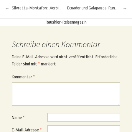
←
Silvretta-Montafon: „Verbindung neu erleben“
Ecuador und Galapagos: Rundreise durch eine der vielfältigsten Regionen der Welt
→
Beitragsnavigation
Raushier-Reisemagazin
Schreibe einen Kommentar
Deine E-Mail-Adresse wird nicht veröffentlicht.
Erforderliche
Felder sind mit
*
markiert
Kommentar
*
Name
*
E-Mail-Adresse
*