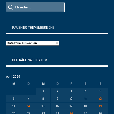
Suche
Suche
nach::
nach:
RAUSHIER THEMENBEREICHE
Raushier
Themenbereiche
BEITRÄGE NACH DATUM
April 2026
M
D
M
D
F
S
S
1
2
3
4
5
6
7
8
9
10
11
12
13
14
15
16
17
18
19
20
21
22
23
24
25
26