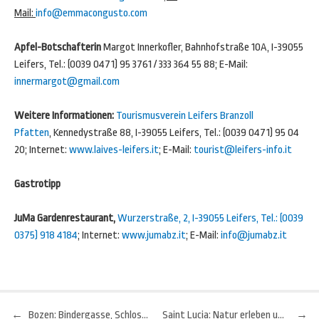
Mail:
info@emmacongusto.com
Apfel-Botschafterin
Margot Innerkofler, Bahnhofstraße 10A, I-39055
Leifers, Tel.: (0039 0471) 95 3761 / 333 364 55 88; E-Mail:
innermargot@gmail.com
Weitere Informationen:
Tourismusverein Leifers Branzoll
Pfatten
, Kennedystraße 88, I-39055 Leifers, Tel.: (0039 0471) 95 04
20; Internet:
www.laives-leifers.it
; E-Mail:
tourist@leifers-info.it
Gastrotipp
JuMa Gardenrestaurant,
Wurzerstraße, 2, I-39055 Leifers, Tel.: (0039
0375)
918 4184
; Internet:
www.jumabz.it
; E-Mail:
info@jumabz.it
←
Bozen: Bindergasse, Schloss Maretsch und die Weinkost
Saint Lucia: Natur erleben und bewusst reisen
→