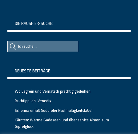
DIE RAUSHIER-SUCHE:
Suche
Suche
nach::
nach:
NEUESTE BEITRÄGE
Wo Lagrein und Vernatsch prächtig gedeihen
Buchtipp: oh! Venedig
Schenna erhält Südtiroler Nachhaltigkeitslabel
Kärnten: Warme Badeseen und über sanfte Almen zum
Gipfelglück
Calgary stellt neuen, kostenfreien Pass für Attraktionen vor