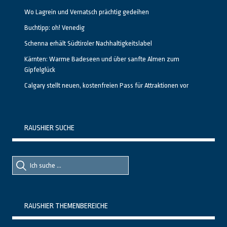
Wo Lagrein und Vernatsch prächtig gedeihen
Buchtipp: oh! Venedig
Schenna erhält Südtiroler Nachhaltigkeitslabel
Kärnten: Warme Badeseen und über sanfte Almen zum
Gipfelglück
Calgary stellt neuen, kostenfreien Pass für Attraktionen vor
RAUSHIER SUCHE
Suche
Suche
nach::
nach:
RAUSHIER THEMENBEREICHE