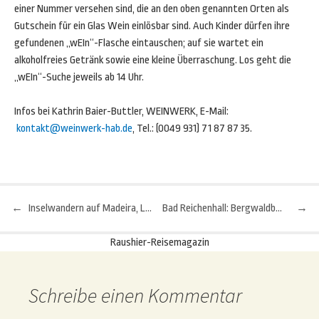
einer Nummer versehen sind, die an den oben genannten Orten als
Gutschein für ein Glas Wein einlösbar sind. Auch Kinder dürfen ihre
gefundenen „wEIn“-Flasche eintauschen; auf sie wartet ein
alkoholfreies Getränk sowie eine kleine Überraschung. Los geht die
„wEIn“-Suche jeweils ab 14 Uhr.
Infos bei Kathrin Baier-Buttler, WEINWERK, E-Mail:
kontakt@weinwerk-hab.de
, Tel.: (0049 931) 71 87 87 35.
←
Inselwandern auf Madeira, La Gomera oder Mallorca
Bad Reichenhall: Bergwaldbaden in der Alpenstadt
→
Beitragsnavigation
Raushier-Reisemagazin
Schreibe einen Kommentar