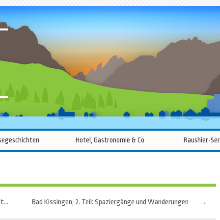
R
Zum
segeschichten
Hotel, Gastronomie & Co
Raushier-Ser
Inhalt
springen
Klingenberg: Terrassenförmige Steillagen für exquisite Rotweine
Bad Kissingen, 2. Teil: Spaziergänge und Wanderungen
→