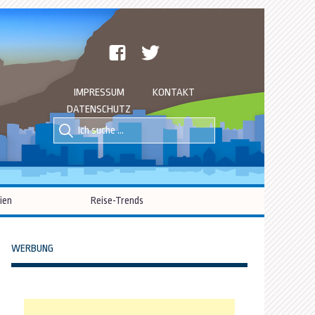
facebook
twitter
IMPRESSUM
KONTAKT
DATENSCHUTZ
Suche
Suche
nach::
nach:
ien
Reise-Trends
WERBUNG