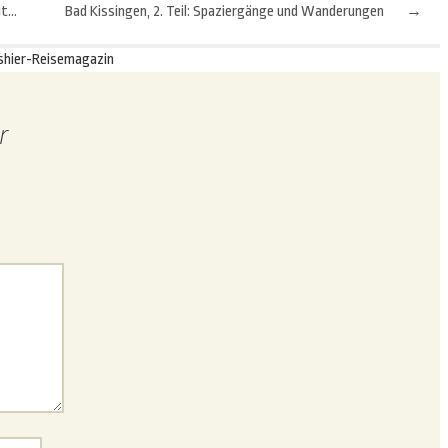
Klingenberg: Terrassenförmige Steillagen für exquisite Rotweine
Bad Kissingen, 2. Teil: Spaziergänge und Wanderungen
→
shier-Reisemagazin
r