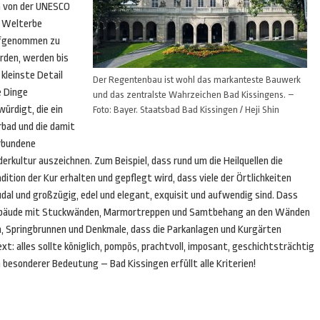
 von der UNESCO
s Welterbe
fgenommen zu
rden, werden bis
 kleinste Detail
Der Regentenbau ist wohl das markanteste Bauwerk
e Dinge
und das zentralste Wahrzeichen Bad Kissingens. –
ürdigt, die ein
Foto: Bayer. Staatsbad Bad Kissingen / Heji Shin
rbad und die damit
rbundene
erkultur auszeichnen. Zum Beispiel, dass rund um die Heilquellen die
dition der Kur erhalten und gepflegt wird, dass viele der Örtlichkeiten
dal und großzügig, edel und elegant, exquisit und aufwendig sind. Dass
bäude mit Stuckwänden, Marmortreppen und Samtbehang an den Wänden
, Springbrunnen und Denkmale, dass die Parkanlagen und Kurgärten
t: alles sollte königlich, pompös, prachtvoll, imposant, geschichtsträchtig
esonderer Bedeutung – Bad Kissingen erfüllt alle Kriterien!