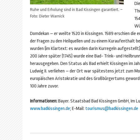
Die
Ruhe und Erholung sind in Bad Kissingen garantiert. –
Th
Foto: Dieter Warnick
154
Wü
Domdekan – er weilte 1520 in Kissingen. 1589 erschien die er
der Fragen zu den Heilquellen und zu einem Kuraufenthalt 
wurden (im Klartext: es wurden darin Kurregeln aufgestellt)
200 Jahre später (1745) wurde eine Bad- Trink- und Heilbru
herausgegeben. Den Status als Bad erhielt Kissingen im Jah
Ludwig II. verliehen – der Ort war spätestens jetzt zum M
europäischen Aristokratie und des Großbürgertums geworde
100 Jahre zuvor.
Informationen:
Bayer. Staatsbad Bad Kissingen GmbH, Im Luit
www.badkissingen.de
; E-Mail:
tourismus@badkissingen.de