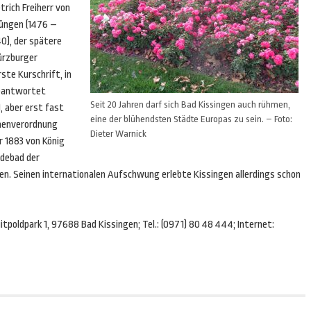
trich Freiherr von
üngen (1476 –
0), der spätere
rzburger
ste Kurschrift, in
beantwortet
Seit 20 Jahren darf sich Bad Kissingen auch rühmen,
, aber erst fast
eine der blühendsten Städte Europas zu sein. – Foto:
nnenverordnung
Dieter Warnick
r 1883 von König
odebad der
n. Seinen internationalen Aufschwung erlebte Kissingen allerdings schon
poldpark 1, 97688 Bad Kissingen; Tel.: (0971) 80 48 444; Internet: