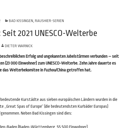
2
BAD KISSINGEN
,
RAUSHIER-SERIEN
il: Seit 2021 UNESCO-Welterbe
N
DIETER WARNICK
nbeschreiblichen Erfolg und ungekannten Jubelstürmen verbunden – seit
ngen (23 000 Einwohner) zum UNESCO-Welterbe. Zehn Jahre dauerte es
ie das Welterbekomitee in Fuzhou/China getroffen hat.
f bedeutende Kurstädte aus sieben europäischen Ländern wurden in die
ste „Great Spas of Europe“ (die bedeutendsten Kurbäder Europas)
fgenommen. Neben Bad Kissingen sind dies:
den-Baden (Baden-Württemberg, 55 500 Einwohner)