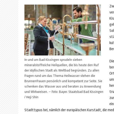
Zw
ve
Ki
ge
So
st
kul
Be
In und um Bad Kissingen sprudeln sieben
Di
mineralstoffreiche Heilquellen, die bis heute den Ruf
be
der idyllischen Stadt als Weltbad begründen. Zu allen
Ort
Fragen rund um das Thema Heilwasser stehen die
um 
Brunnenfrauen persönlich und kompetent zur Seite. Sie
he
schenken das Wasser aus und beraten zu Anwendung
tr
und Wirkweisen. – Foto: Bayer. Staatsbad Bad Kissingen
/ Heji Shin
zu
ei
Stadttypus bei, nämlich der europäischen Kurstadt, die med