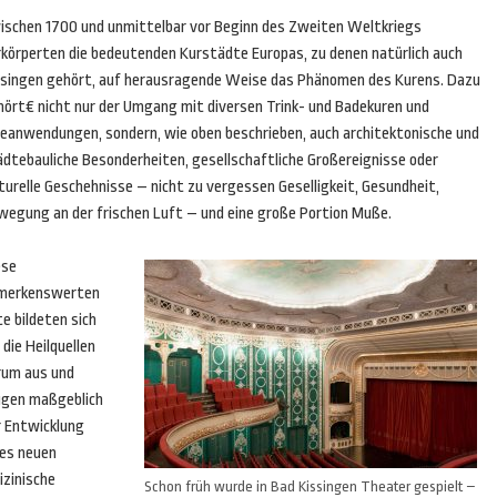
ischen 1700 und unmittelbar vor Beginn des Zweiten Weltkriegs
rkörperten die bedeutenden Kurstädte Europas, zu denen natürlich auch
ssingen gehört, auf herausragende Weise das Phänomen des Kurens. Dazu
hört€ nicht nur der Umgang mit diversen Trink- und Badekuren und
leanwendungen, sondern, wie oben beschrieben, auch architektonische und
ädtebauliche Besonderheiten, gesellschaftliche Großereignisse oder
turelle Geschehnisse – nicht zu vergessen Geselligkeit, Gesundheit,
wegung an der frischen Luft – und eine große Portion Muße.
ese
merkenswerten
e bildeten sich
die Heilquellen
rum aus und
ugen maßgeblich
r Entwicklung
nes neuen
izinische
Schon früh wurde in Bad Kissingen Theater gespielt –