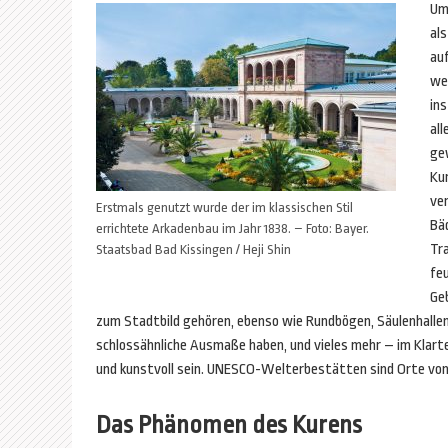
Um
al
au
we
ins
all
gew
Ku
ve
Erstmals genutzt wurde der im klassischen Stil
Bäd
errichtete Arkadenbau im Jahr 1838. – Foto: Bayer.
Tra
Staatsbad Bad Kissingen / Heji Shin
feu
Ge
zum Stadtbild gehören, ebenso wie Rundbögen, Säulenhallen
schlossähnliche Ausmaße haben, und vieles mehr – im Klartex
und kunstvoll sein. UNESCO-Welterbestätten sind Orte von b
Das Phänomen des Kurens