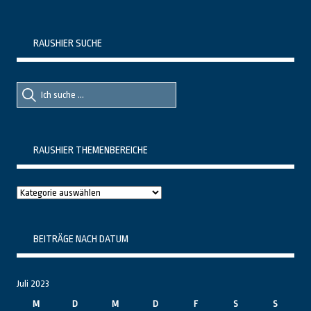
RAUSHIER SUCHE
Suche
Suche
nach::
nach:
RAUSHIER THEMENBEREICHE
Raushier
Themenbereiche
BEITRÄGE NACH DATUM
Juli 2023
M
D
M
D
F
S
S