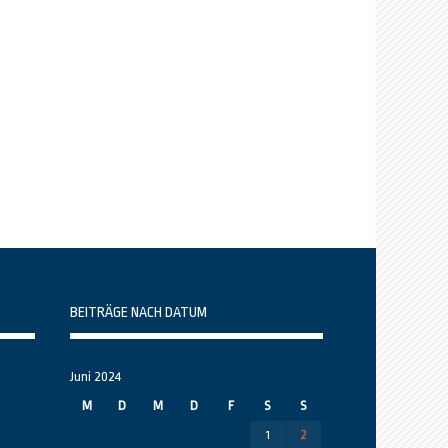
BEITRÄGE NACH DATUM
Juni 2024
M
D
M
D
F
S
S
1
2