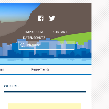
facebook
twitter
IMPRESSUM
KONTAKT
DATENSCHUTZ
Suche
Suche
nach::
nach:
ien
Reise-Trends
WERBUNG