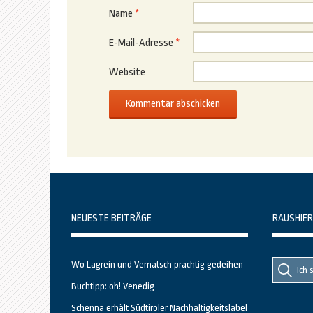
Name
*
E-Mail-Adresse
*
Website
NEUESTE BEITRÄGE
RAUSHIER
Suche
Suche
Wo Lagrein und Vernatsch prächtig gedeihen
nach::
nach:
Buchtipp: oh! Venedig
Schenna erhält Südtiroler Nachhaltigkeitslabel