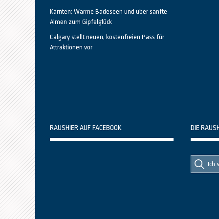
Kärnten: Warme Badeseen und über sanfte
Almen zum Gipfelglück
Calgary stellt neuen, kostenfreien Pass für
Attraktionen vor
RAUSHIER AUF FACEBOOK
DIE RAUS
Suche
Suche
nach::
nach: