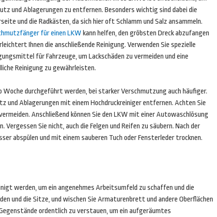
tz und Ablagerungen zu entfernen. Besonders wichtig sind dabei die
seite und die Radkästen, da sich hier oft Schlamm und Salz ansammeln.
chmutzfänger für einen LKW
kann helfen, den gröbsten Dreck abzufangen
rleichtert Ihnen die anschließende Reinigung. Verwenden Sie spezielle
gungsmittel für Fahrzeuge, um Lackschäden zu vermeiden und eine
liche Reinigung zu gewährleisten.
ro Woche durchgeführt werden, bei starker Verschmutzung auch häufiger.
mutz und Ablagerungen mit einem Hochdruckreiniger entfernen. Achten Sie
 vermeiden. Anschließend können Sie den LKW mit einer Autowaschlösung
ergessen Sie nicht, auch die Felgen und Reifen zu säubern. Nach der
sser abspülen und mit einem sauberen Tuch oder Fensterleder trocknen.
inigt werden, um ein angenehmes Arbeitsumfeld zu schaffen und die
den und die Sitze, und wischen Sie Armaturenbrett und andere Oberflächen
e Gegenstände ordentlich zu verstauen, um ein aufgeräumtes