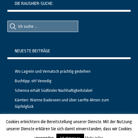
DIE RAUSHIER-SUCHE:
Suche
Suche
nach::
nach:
NEUESTE BEITRÄGE
Wo Lagrein und Vernatsch prächtig gedeihen
Buchtipp: oh! Venedig
Schenna erhält Südtiroler Nachhaltigkeitslabel
Kärnten: Warme Badeseen und über sanfte Almen zum
Gipfelglück
Calgary stellt neuen, kostenfreien Pass für Attraktionen vor
Cookies erleichtern die Bereitstellung unserer Dienste. Mit der Nutzung
unserer Dienste erklären Sie sich damit einverstanden, dass wir Cookies
GESTALTET UND PROGRAMMIERT VON ALBERTO & FRANZ BEI
LUCID.BERLIN