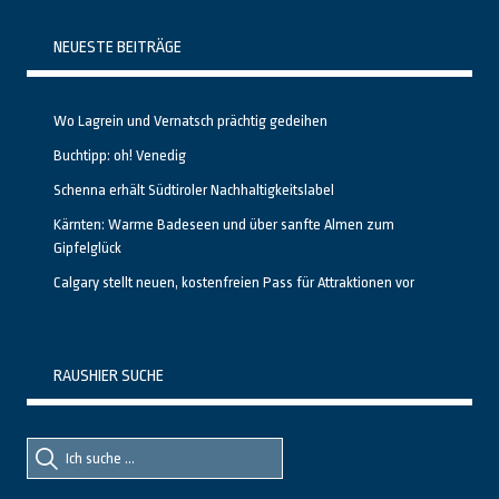
NEUESTE BEITRÄGE
Wo Lagrein und Vernatsch prächtig gedeihen
Buchtipp: oh! Venedig
Schenna erhält Südtiroler Nachhaltigkeitslabel
Kärnten: Warme Badeseen und über sanfte Almen zum
Gipfelglück
Calgary stellt neuen, kostenfreien Pass für Attraktionen vor
RAUSHIER SUCHE
Suche
Suche
nach::
nach: